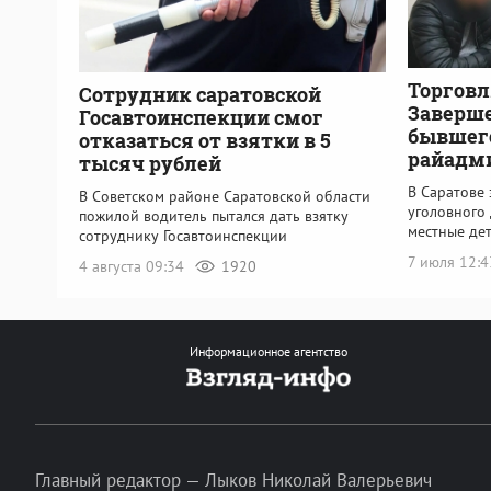
Торговл
Сотрудник саратовской
Заверше
Госавтоинспекции смог
бывшег
отказаться от взятки в 5
райадм
тысяч рублей
В Саратове
В Советском районе Саратовской области
уголовного 
пожилой водитель пытался дать взятку
местные де
сотруднику Госавтоинспекции
7 июля 12:
4 августа 09:34
1920
Информационное агентство
Главный редактор — Лыков Николай Валерьевич