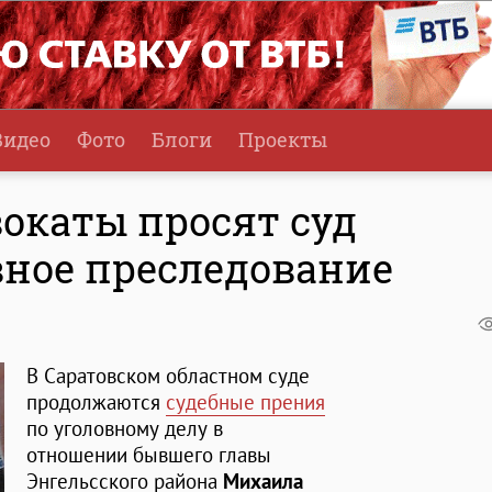
Видео
Фото
Блоги
Проекты
окаты просят суд
вное преследование
В Саратовском областном суде
продолжаются
судебные прения
по уголовному делу в
отношении бывшего главы
Энгельсского района
Михаила