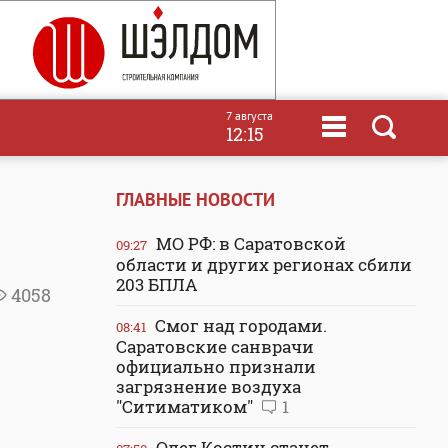
7 августа
12:15
ГЛАВНЫЕ НОВОСТИ
МО РФ: в Саратовской
09:27
области и других регионах сбили
203 БПЛА
4058
Смог над городами.
08:41
Саратовские санврачи
официально признали
загрязнение воздуха
"Ситиматиком"
1
Олег Костин станет