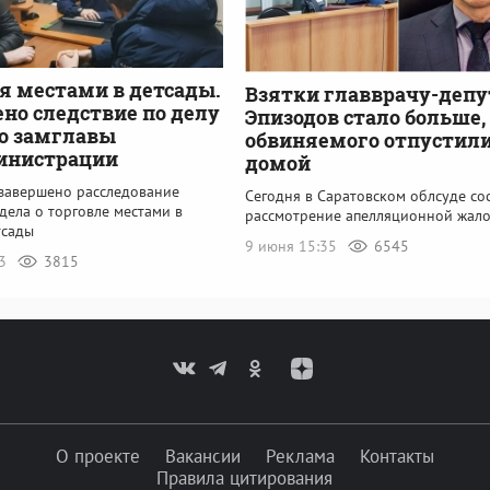
я местами в детсады.
Взятки главврачу-депу
но следствие по делу
Эпизодов стало больше,
о замглавы
обвиняемого отпустил
инистрации
домой
 завершено расследование
Сегодня в Саратовском облсуде со
дела о торговле местами в
рассмотрение апелляционной жал
тсады
9 июня 15:35
6545
43
3815
О проекте
Вакансии
Реклама
Контакты
Правила цитирования