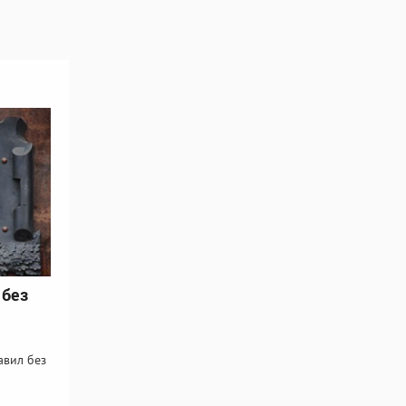
 без
авил без