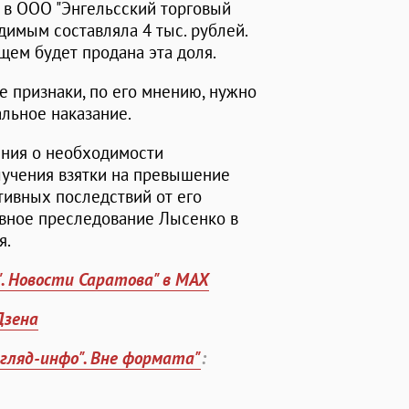
и в ООО "Энгельсский торговый
димым составляла 4 тыс. рублей.
щем будет продана эта доля.
 признаки, по его мнению, нужно
альное наказание.
ения о необходимости
лучения взятки на превышение
тивных последствий от его
овное преследование Лысенко в
я.
". Новости Саратова" в MAX
Дзена
згляд-инфо". Вне формата"
: