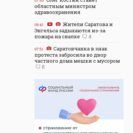
07:50
областным министром
здравоохранения
Жители Саратова и
09:41
Энгельса задыхаются из-за
пожара на свалке
4
Саратовчанка в знак
07:51
протеста забросила во двор
частного дома мешки с мусором
8