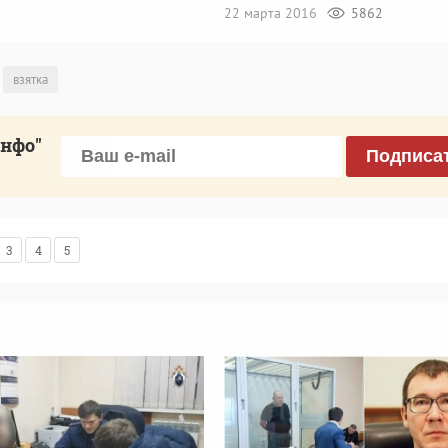
22 марта 2016
5862
взятка
инфо"
Подписа
3
4
5