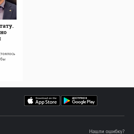
тату.
 но
и
стоялось
обы
Нашли ошибку?