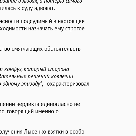
ование в людях, и потерю самого
атилась к суду адвокат.
асности подсудимый в настоящее
бходимости назначать ему строгое
ство смягчающих обстоятельств
т конфуз, который сторона
дательных решений коллегии
 одному эпизоду"
, - охарактеризовал
шении вердикта единогласно не
ос, говорящий именно о
олучения Лысенко взятки в особо