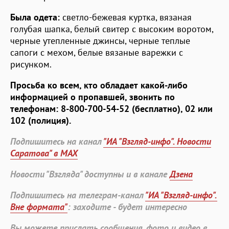
Была одета:
светло-бежевая куртка, вязаная
голубая шапка, белый свитер с высоким воротом,
черные утепленные джинсы, черные теплые
сапоги с мехом, белые вязаные варежки с
рисунком.
Просьба ко всем, кто обладает какой-либо
информацией о пропавшей, звонить по
телефонам: 8-800-700-54-52 (бесплатно), 02 или
102 (полиция).
Подпишитесь на канал
"ИА "Взгляд-инфо". Новости
Саратова" в MAX
Новости "Взгляда" доступны и в канале
Дзена
Подпишитесь на телеграм-канал
"ИА "Взгляд-инфо".
Вне формата"
: заходите - будет интересно
Вы можете прислать сообщения, фото и видео в