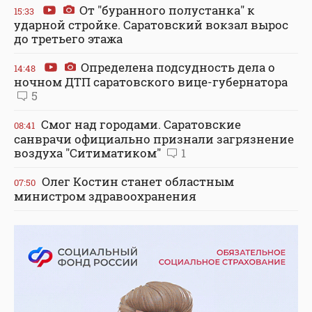
От "буранного полустанка" к
15:33
ударной стройке. Саратовский вокзал вырос
до третьего этажа
Определена подсудность дела о
14:48
ночном ДТП саратовского вице-губернатора
5
Смог над городами. Саратовские
08:41
санврачи официально признали загрязнение
воздуха "Ситиматиком"
1
Олег Костин станет областным
07:50
министром здравоохранения