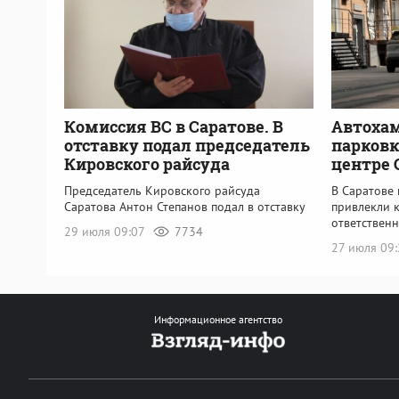
Комиссия ВС в Саратове. В
Автохам
отставку подал председатель
парковк
Кировского райсуда
центре 
Председатель Кировского райсуда
В Саратове
Саратова Антон Степанов подал в отставку
привлекли 
ответствен
29 июля 09:07
7734
27 июля 09
Информационное агентство