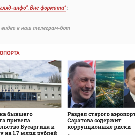
згляд-инфо". Вне формата"
:
 видео в наш телеграм-бот
РОПОРТА
ка бывшего
Раздел старого аэропор
та привела
Саратова содержит
льство Бусаргина к
коррупционные риски
у на 1,7 млрд рублей