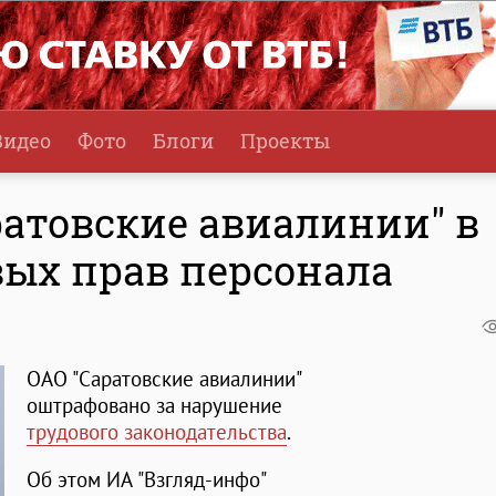
Видео
Фото
Блоги
Проекты
ратовские авиалинии" в
ых прав персонала
ОАО "Саратовские авиалинии"
оштрафовано за нарушение
трудового законодательства
.
Об этом ИА "Взгляд-инфо"