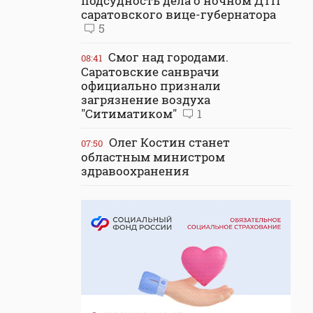
подсудность дела о ночном ДТП
саратовского вице-губернатора
5
Смог над городами.
08:41
Саратовские санврачи
официально признали
загрязнение воздуха
"Ситиматиком"
1
Олег Костин станет
07:50
областным министром
здравоохранения