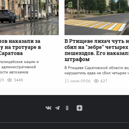
ов наказали за
В Ртищеве лихач чуть н
у на тротуаре в
сбил на "зебре" четырех
Саратова
пешеходов. Его наказал
штрафом
 полицейские нашли и
к административной
В Ртищеве Саратовской области во
ности автохамов
нарушитель едва не сбил четырех 
:29
3449
22 июля 09:06
627