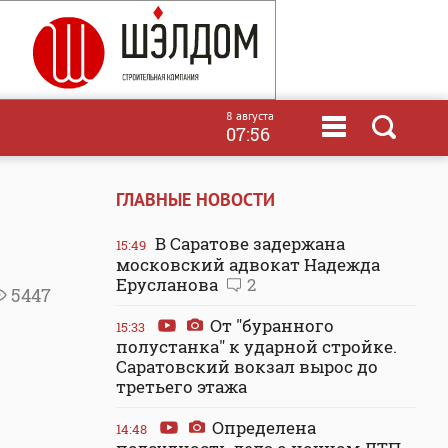
8 августа
07:56
ГЛАВНЫЕ НОВОСТИ
В Саратове задержана
15:49
московский адвокат Надежда
Ерусланова
2
5447
От "буранного
15:33
полустанка" к ударной стройке.
Саратовский вокзал вырос до
третьего этажа
Определена
14:48