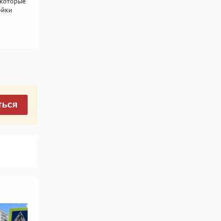
 которые
ойки
ться