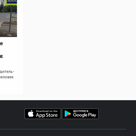
е
и
дитель-
человек