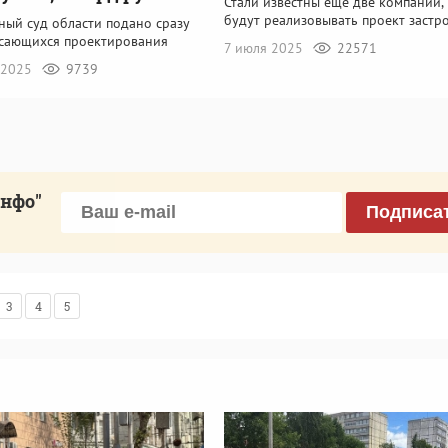
Стали известны еще две компании,
будут реализовывать проект застр
ный суд области подано сразу
касающихся проектирования
7 июля 2025
22571
 2025
9739
инфо"
Подписа
3
4
5