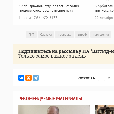
В Арбитражном суде области сегодня
В Арбитраж
продолжилось рассмотрение иска
три иска, 
4 марта 17:56
6177
22 декабря
ГИТ
Саравиа
проверка
штраф
нарушения
Подпишитесь на рассылку ИА "Взгляд-
Только самое важное за день
Рейтинг:
4.6
1
2
РЕКОМЕНДУЕМЫЕ МАТЕРИАЛЫ