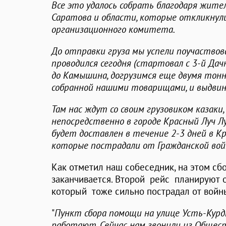
Все это удалось собрать благодаря жит
Саратова и области, которые откликнул
организационного комитета.
До отправки груза мы успели поучаствов
проводился сегодня (стартовал с 3-й Дач
до Камышина, догрузимся еще двумя тон
собранной нашими товарищами, и выдвине
Там нас ждут со своим грузовиком казак
непосредственно в городе Красный Луч Лу
будет доставлен в течение 2-3 дней в К
которые пострадали от Гражданской во
Как отметил наш собеседник, на этом сб
заканчивается. Второй рейс планируют о
который тоже сильно пострадал от войн
"
Пункт сбора помощи на улице Усть-Кур
работают. Сейчас нам звонили из Общес