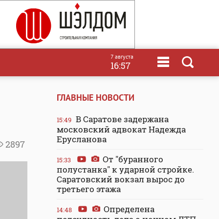
7 августа
16:57
ГЛАВНЫЕ НОВОСТИ
В Саратове задержана
15:49
московский адвокат Надежда
Ерусланова
2897
От "буранного
15:33
полустанка" к ударной стройке.
Саратовский вокзал вырос до
третьего этажа
Определена
14:48