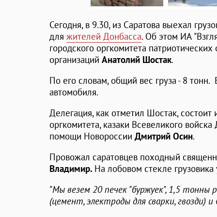
Сегодня, в 9.30, из Саратова выехал груз
для
жителей Донбасса
. Об этом ИА "Взг
городского оргкомитета патриотических
организаций
Анатолий Шостак
.
По его словам, общий вес груза - 8 тонн
автомобиля.
Делегация, как отметил Шостак, состоит 
оргкомитета, казаки Всевеликого войска
помощи Новороссии
Дмитрий Осин
.
Провожал саратовцев походный священн
Владимир.
На лобовом стекле грузовика 
"
Мы везем 20 печек "буржуек", 1,5 тонн
(цемент, электроды для сварки, гвозди) 