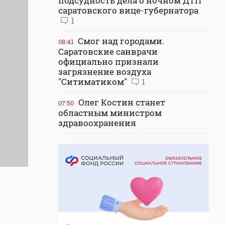
подсудность дела о ночном ДТП
саратовского вице-губернатора
1
Смог над городами.
08:41
Саратовские санврачи
официально признали
загрязнение воздуха
"Ситиматиком"
1
Олег Костин станет
07:50
областным министром
здравоохранения