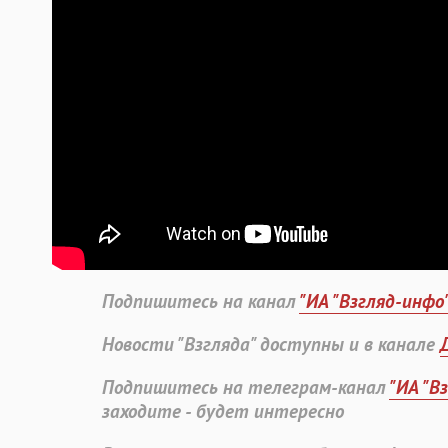
Подпишитесь на канал
"ИА "Взгляд-инфо
Новости "Взгляда" доступны и в канале
Подпишитесь на телеграм-канал
"ИА "В
заходите - будет интересно