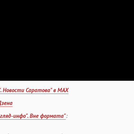
". Новости Саратова" в MAX
Дзена
згляд-инфо". Вне формата"
: