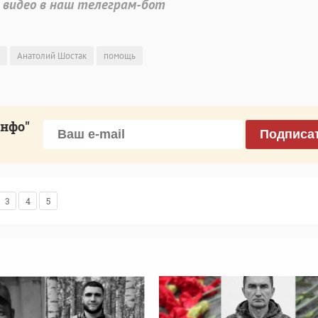
 видео в наш телеграм-бот
Анатолий Шостак
помощь
инфо"
Подписа
3
4
5