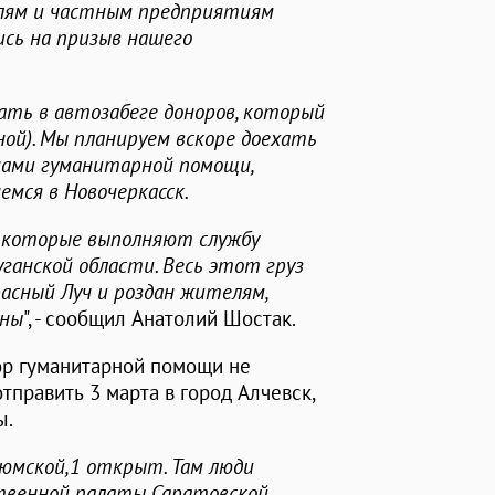
елям и частным предприятиям
ись на призыв нашего
ать в автозабеге доноров, который
ной). Мы планируем вскоре доехать
нами гуманитарной помощи,
мся в Новочеркасск.
и, которые выполняют службу
ганской области. Весь этот груз
расный Луч и роздан жителям,
йны
", - сообщил Анатолий Шостак.
ор гуманитарной помощи не
тправить 3 марта в город Алчевск,
ы.
дюмской,1 открыт. Там люди
твенной палаты Саратовской