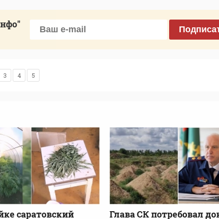
инфо"
Подписа
3
4
5
ке саратовский
Глава СК потребовал до