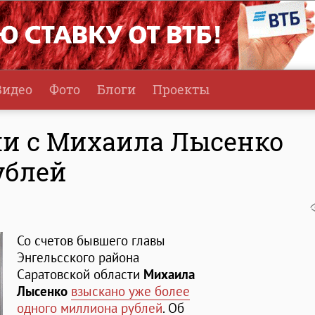
Видео
Фото
Блоги
Проекты
и с Михаила Лысенко
ублей
Со счетов бывшего главы
Энгельсского района
Саратовской области
Михаила
Лысенко
взыскано уже более
одного миллиона рублей
. Об