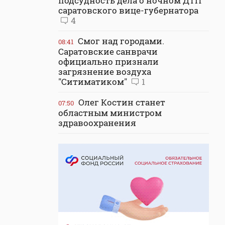
подсудность дела о ночном ДТП
саратовского вице-губернатора
4
Смог над городами.
08:41
Саратовские санврачи
официально признали
загрязнение воздуха
"Ситиматиком"
1
Олег Костин станет
07:50
областным министром
здравоохранения