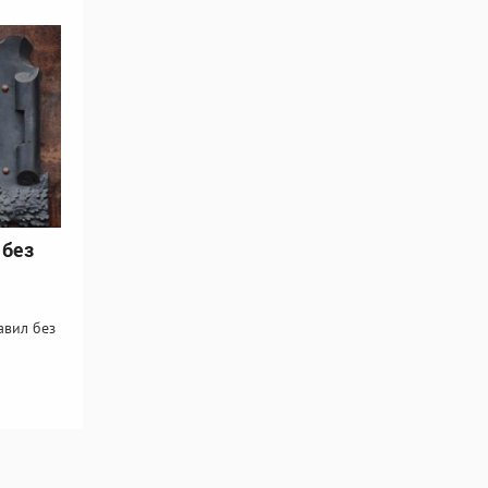
 без
авил без