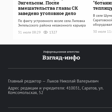
Энгельсом. После
"ботани
вмешательства главы СК
теплицу
заведено уголовное дело
В селе Шум
Саратовско
По факту устроенного возле села Липовка
оборудовал
Энгельсского района незаконного карьера
30 июля 11
31 июля 08:29
1327
Информационное агентство
Главный редактор — Лыков Николай Валерьевич
Адрес редакции и учредителя: 410031, Саратов, ул.
Комсомольская, 52