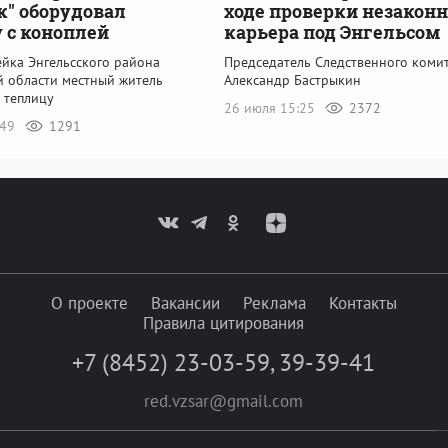
к" оборудовал
ходе проверки незаконн
 с коноплей
карьера под Энгельсом
ейка Энгельсского района
Председатель Следственного коми
й области местный житель
Александр Бастрыкин
 теплицу
26 июля 15:25
2372
:49
1291
О проекте
Вакансии
Реклама
Контакты
Правила цитирования
+7 (8452) 23-03-59
,
39-39-41
red.vzsar@gmail.com