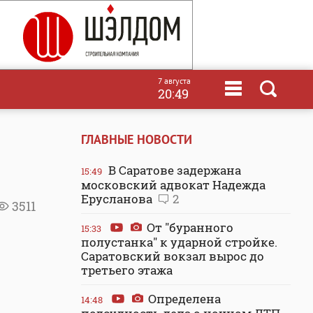
7 августа
20:49
ГЛАВНЫЕ НОВОСТИ
В Саратове задержана
15:49
московский адвокат Надежда
Ерусланова
2
3511
От "буранного
15:33
полустанка" к ударной стройке.
Саратовский вокзал вырос до
третьего этажа
Определена
14:48