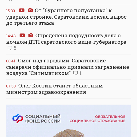
От "буранного полустанка" к
15:33
ударной стройке. Саратовский вокзал вырос
до третьего этажа
Определена подсудность дела о
14:48
ночном ДТП саратовского вице-губернатора
5
Смог над городами. Саратовские
08:41
санврачи официально признали загрязнение
воздуха "Ситиматиком"
1
Олег Костин станет областным
07:50
министром здравоохранения