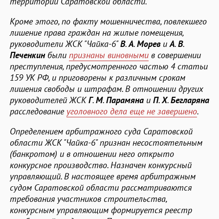
территории Саратовской области.
Кроме этого, по факту мошенничества, повлекшего
лишение права граждан на жилые помещения,
руководители ЖСК "Чайка-6"
В
.
А
.
Морев
и
А
.
В
.
Печенкин
были
признаны виновными
в совершении
преступления, предусмотренного частью 4 статьи
159 УК РФ, и приговорены к различным срокам
лишения свободы и штрафам. В отношении других
руководителей ЖСК
Г
.
М
.
Парамяна
и
П
.
Х
.
Бегларяна
расследование
уголовного дела еще не завершено
.
Определением арбитражного суда Саратовской
области ЖСК "Чайка-6" признан несостоятельным
(банкротом) и в отношении него открыто
конкурсное производство. Назначен конкурсный
управляющий. В настоящее время арбитражным
судом Саратовской области рассматриваются
требования участников строительства,
конкурсным управляющим формируется реестр