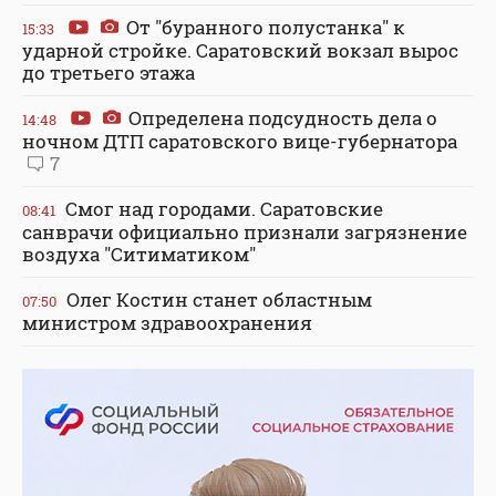
От "буранного полустанка" к
15:33
ударной стройке. Саратовский вокзал вырос
до третьего этажа
Определена подсудность дела о
14:48
ночном ДТП саратовского вице-губернатора
7
Смог над городами. Саратовские
08:41
санврачи официально признали загрязнение
воздуха "Ситиматиком"
Олег Костин станет областным
07:50
министром здравоохранения