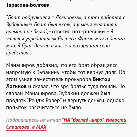
Тарасова-Болгова
.
"
Брат подружился с Логиновым, а тот работал с
Зубакиным. Брат был вхож, а у меня желания и
времени не было"
, - ответил потерпевший. -
Я
являлся учредителем бизнеса. Фирма моя и деньги
мои. Я брал деньги в кассе и возвращал свои
средства
".
Манаширов добавил, что его брат обращался
напрямую к Зубакину, чтобы тот вернул долг. Об
этом узнал заместитель прокурора
Виктор
Логинов
и сказал, что зря братья туда пошли. По
словам Манаширова, Зубакин должен был
продать "Рендж Ровер" и вернуть деньги, однако
попыток рассчитаться не было.
Подпишитесь на канал
"ИА "Взгляд-инфо". Новости
Саратова" в MAX