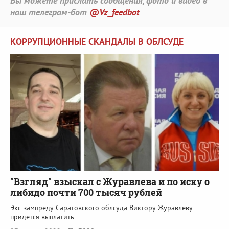
Вы можете прислать сообщения, фото и видео в
наш телеграм-бот
@Vz_feedbot
КОРРУПЦИОННЫЕ СКАНДАЛЫ В ОБЛСУДЕ
"Взгляд" взыскал с Журавлева и по иску о
либидо почти 700 тысяч рублей
Экс-зампреду Саратовского облсуда Виктору Журавлеву
придется выплатить