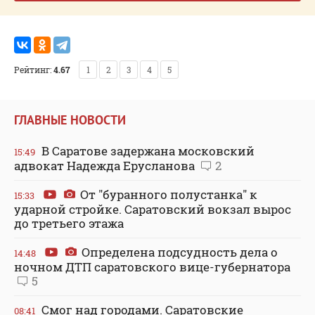
Рейтинг:
4.67
1
2
3
4
5
ГЛАВНЫЕ НОВОСТИ
В Саратове задержана московский
15:49
адвокат Надежда Ерусланова
2
От "буранного полустанка" к
15:33
ударной стройке. Саратовский вокзал вырос
до третьего этажа
Определена подсудность дела о
14:48
ночном ДТП саратовского вице-губернатора
5
Смог над городами. Саратовские
08:41