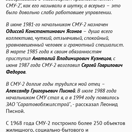
СМУ-2", как его называли в шутку, а всерьез
–
это
было довольно слабо работавшее управлении.
В июне 1981-го начальником СМУ-2 назначен
Одиссей Константинович Ясонов
–
душа всего
коллектива, чуткий, отзывчивый, спокойный,
уравновешенный человек и грамотный специалист.
В марте 1985 года к своим обязанностям
приступил
Анатолий Владимирович Кузнецов
, с
июня 1987 года СМУ-2 возглавил
Сергей Гаврилович
Федоров
.
В СМУ-2 долгие годы трудился мой отец –
Александр Григорьевич Писной
. В июле 1988 года
начальником СМУ стал я, а в 1994 году появилось
ЗАО "Саратовоблжилстрой"
, - рассказал Леонид
Писной.
С 1968 года СМУ-2 построило более 250 объектов
жилищного, социально-бытового и