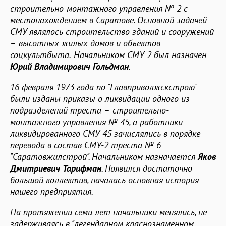
строительно-монтажного управления № 2 с
местонахождением в Саратове. Основной задачей
СМУ являлось строительство зданий и сооружений
–
высотных жилых домов и объектов
соцкультбыта.
Начальником СМУ-2 был назначен
Юрий Владимирович Гольдман
.
16 февраля 1973 года по "Главприволжскстрою"
были изданы приказы о ликвидации одного из
подразделений треста
–
строительно-
монтажного управления № 45, а работники
ликвидированного СМУ-45 зачислялись в порядке
перевода в состав СМУ-2 треста № 6
"Саратовжилстрой". Начальником назначается
Яков
Дмитриевич Тарифман
. Появился достаточно
большой коллектив, началась основная история
нашего предприятия.
На протяжении семи лет начальники менялись, не
задерживаясь в "легендарном краснознаменном