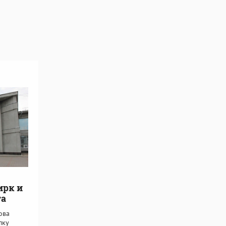
ирк и
та
ова
пку