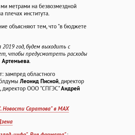
ыми метрами на безвозмездной
а плечах института.
ие объясняют тем, что "в бюджете
 2019 год, будем выходить с
ет, чтобы предусмотреть расходы
 Артемьева
.
т: зампред областного
 облдумы
Леонид Писной
, директор
, директор ООО "СПГЭС"
Андрей
". Новости Саратова" в MAX
Дзена
згляд-инфо". Вне формата"
: