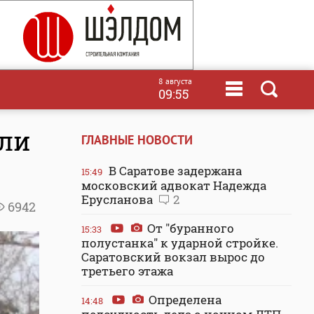
8 августа
09:55
бли
ГЛАВНЫЕ НОВОСТИ
В Саратове задержана
15:49
московский адвокат Надежда
Ерусланова
2
6942
От "буранного
15:33
полустанка" к ударной стройке.
Саратовский вокзал вырос до
третьего этажа
Определена
14:48