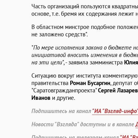
Часть организаций пользуются квадратн
основе, т.е. бремя их содержания лежит н
В областном минстрое подобное положен
не заложено средств".
"
По мере исполнения закона о бюджете на
инициативой вносить изменения в бюдж
на эти цели
", - заявила замминистра
Юлия
Ситуацию вокруг института комментирую
правительства
Роман Бусаргин
, депутат
"Саратовгражданпроекта"
Сергей Лазарев
Иванов
и другие.
Подпишитесь на канал
"ИА "Взгляд-инфо
Новости "Взгляда" доступны и в канале
Подпишитесь на телеграм-канал
"ИА "В