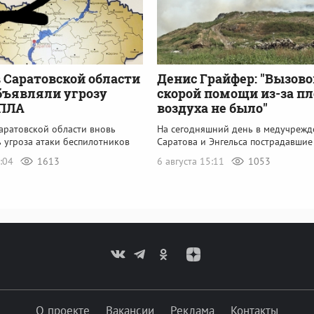
 Саратовской области
Денис Грайфер: "Вызово
бъявляли угрозу
скорой помощи из-за пл
БПЛА
воздуха не было"
аратовской области вновь
На сегодняшний день в медучрежд
 угроза атаки беспилотников
Саратова и Энгельса пострадавшие
8:04
1613
6 августа 15:11
1053
О проекте
Вакансии
Реклама
Контакты