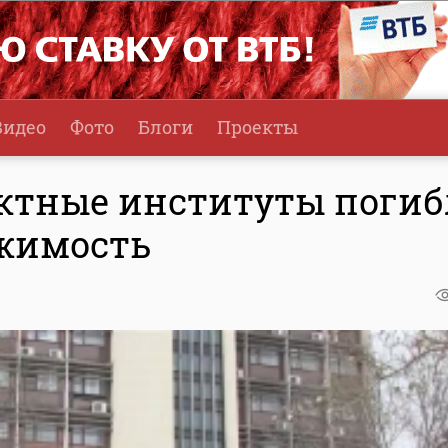
Видео
Фото
Блоги
Проекты
ктные институты поги
ижимость