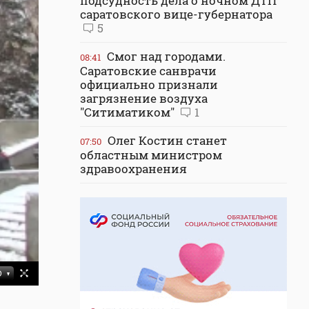
подсудность дела о ночном ДТП
саратовского вице-губернатора
5
Смог над городами.
08:41
Саратовские санврачи
официально признали
загрязнение воздуха
"Ситиматиком"
1
Олег Костин станет
07:50
областным министром
здравоохранения