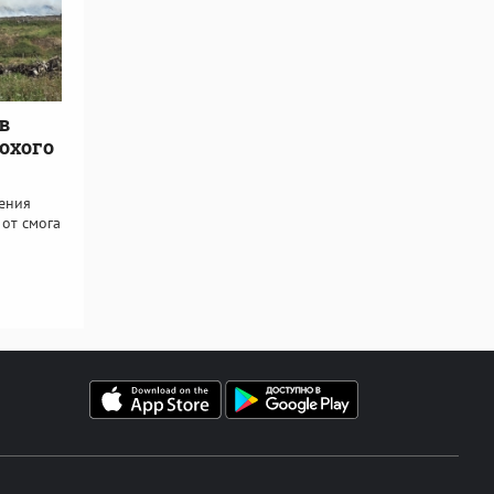
в
охого
ения
 от смога