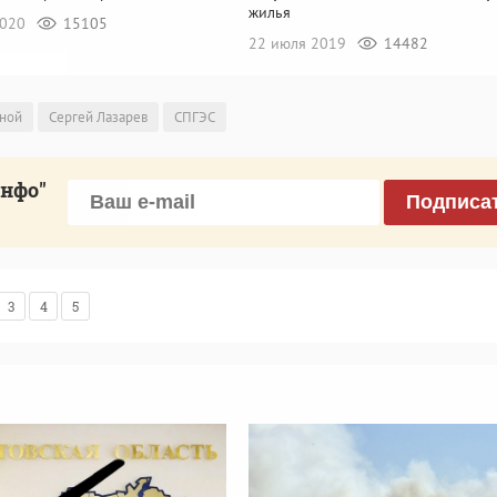
жилья
2020
15105
22 июля 2019
14482
ной
Сергей Лазарев
СПГЭС
инфо"
Подписа
3
4
5