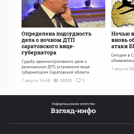
Определена подсудность
Ночью в
дела о ночном ДТП
вновь о
саратовского вице-
атаки 
губернатора
Сегодня в С
объявлялась
Судьбу административного дела о
резонансном ДТП, устроенном вице-
7 августа 0
губернатором Саратовской области
7 августа 14:48
10303
5
Информационное агентство