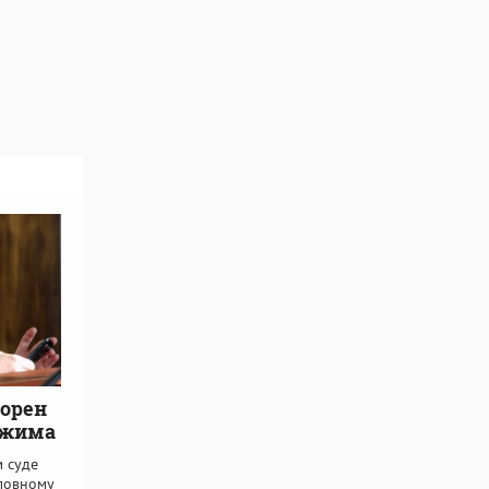
ворен
ежима
 суде
оловному