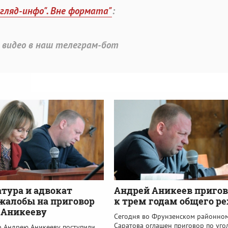
згляд-инфо". Вне формата"
:
 видео в наш телеграм-бот
тура и адвокат
Андрей Аникеев приго
жалобы на приговор
к трем годам общего р
 Аникееву
Сегодня во Фрунзенском районном
Саратова оглашен приговор по уг
р Андрею Аникееву поступили