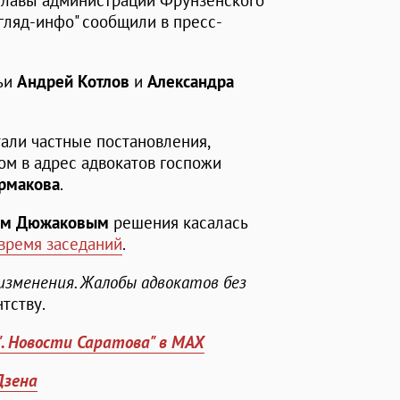
главы администрации Фрунзенского
згляд-инфо" сообщили в пресс-
дьи
Андрей Котлов
и
Александра
али частные постановления,
м в адрес адвокатов госпожи
рмакова
.
ем Дюжаковым
решения касалась
 время заседаний
.
изменения. Жалобы адвокатов без
тству.
". Новости Саратова" в MAX
Дзена