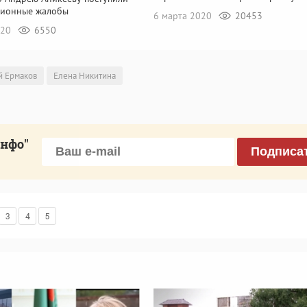
ционные жалобы
6 марта 2020
20453
020
6550
й Ермаков
Елена Никитина
инфо"
Подписа
3
4
5