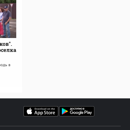
ков".
оселка
одь в