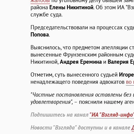
жалобы
по уголовному делу бывшей зам
района
Елены Никитиной
. Об этом ИА "В
службе суда.
Председательствовали на процессах су
Попова
.
Выяснилось, что предметом апелляции ст
вынесенные Фрунзенским районным судо
Никитиной,
Андрея Еремина
и
Валерия Е
Отметим, суть вынесенного судьей
Игор
ненадлежащего поведения адвокатов
во
"Частные постановления оставлены без 
удовлетворения", –
пояснили нашему аген
Подпишитесь на канал
"ИА "Взгляд-инфо
Новости "Взгляда" доступны и в канале