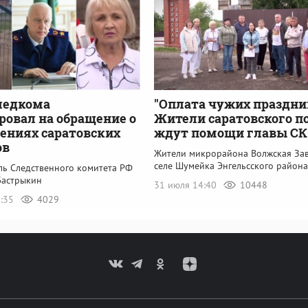
ледкома
"Оплата чужих праздни
ровал на обращение о
Жители саратовского п
ениях саратовских
ждут помощи главы СК
ов
Жители микрорайона Волжская Зав
селе Шумейка Энгельсского района
ль Следственного комитета РФ
Бастрыкин
31 июля 14:40
10448
0:35
4029