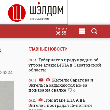
7 августа
06:55
в
ГЛАВНЫЕ НОВОСТИ
Губернатор предупредил об
09:54
угрозе атаки БПЛА в Саратовской
области
5324
Жители Саратова и
09:41
Энгельса задыхаются из-за
пожара на свалке
4
При атаке БПЛА на
09:12
Энгельс пострадал 16-летний