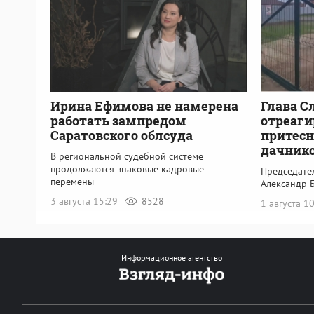
Ирина Ефимова не намерена
Глава С
работать зампредом
отреаги
Саратовского облсуда
притесн
дачник
В региональной судебной системе
продолжаются знаковые кадровые
Председате
перемены
Александр 
3 августа 15:29
8528
1 августа 1
Информационное агентство