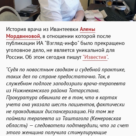
История врача из Ивантеевки
Алены
Мордвиновой
, в отношении которой после
публикации ИА "Взгляд-инфо" было прекращено
уголовное дело, не является уникальной для
России. Об этом сегодня пишут
"Известия"
.
"Судя по новостным сводкам и судебной практике,
таких дел по стране предостаточно. Так, в
служебном подлоге заподозрили врача-терапевта
из Нижнекамского района Татарстана.
Прокуратура обвинила ее в том, что в картах
учета она указала шесть пациентов, фактически
не проходивших диспансеризацию. На том же
поймали терапевта из Таштагола (Кемеровская
область) — следователи подтвердили, что за счет
этого женщина получила стимулирующие