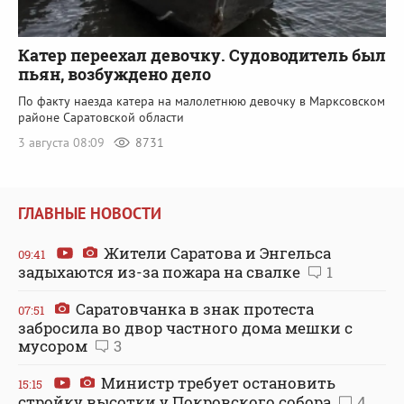
Катер переехал девочку. Судоводитель был
пьян, возбуждено дело
По факту наезда катера на малолетнюю девочку в Марксовском
районе Саратовской области
3 августа 08:09
8731
ГЛАВНЫЕ НОВОСТИ
Жители Саратова и Энгельса
09:41
задыхаются из-за пожара на свалке
1
Саратовчанка в знак протеста
07:51
забросила во двор частного дома мешки с
мусором
3
Министр требует остановить
15:15
стройку высотки у Покровского собора
4