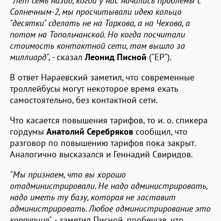
"
Лет семь назад, когда у нас начались проблемы с
Солнечным-2, мы просчитывали идею кольцо
"десятки" сделать не на Тархова, а на Чехова, а
потом на Топольчанской. Но когда посчитали
стоимость контактной сети, там вышло за
миллиард
", - сказал
Леонид Писной
("ЕР").
В ответ Нараевский заметил, что современные
троллейбусы могут некоторое время ехать
самостоятельно, без контактной сети.
Что касается повышения тарифов, то и. о. спикера
гордумы
Анатолий Серебряков
сообщил, что
разговор по повышению тарифов пока закрыт.
Аналогично высказался и Геннадий Свиридов.
"
Мы признаем, что вы хорошо
отадминистрировали. Не надо администрировать,
надо иметь ту базу, которая не заставит
администрировать. Любое администрирование это
коррупция
", - заметил Писной, пообещав, что