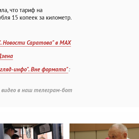
ла, что тариф на
бля 15 копеек за километр.
". Новости Саратова" в MAX
Дзена
згляд-инфо". Вне формата"
:
 видео в наш телеграм-бот