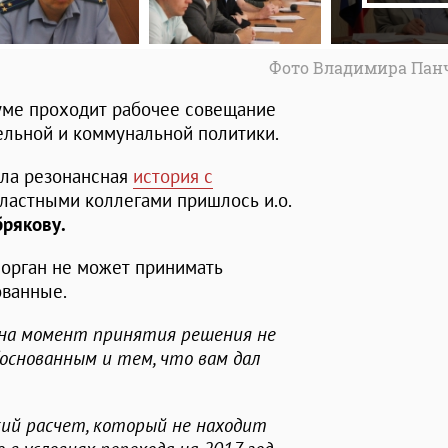
Фото Владимира Пан
думе проходит рабочее совещание
ельной и коммунальной политики.
ла резонансная
история с
бластными коллегами пришлось и.о.
рякову.
 орган не может принимать
ованные.
о на момент принятия решения не
основанным и тем, что вам дал
ий расчет, который не находит