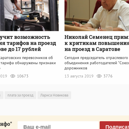
зучит возможность
Николай Семенец при
я тарифов на проезд
к критикам повышения
ве до 17 рублей
на проезд в Саратове
саратовских перевозчиков об
Сегодня председатель отраслевого
 тарифа обнаружены признаки
объединения работодателей "Союз
о
дорожников
 2019
10673
13 августа 2019
3776
ы
плата за проезд
Лариса Новикова
инфо"
Подписа