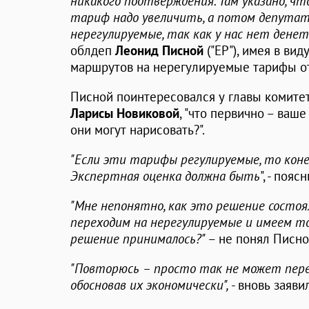
никакого подтверждения. Там указано, что
тариф надо увеличить, а потом депутат
нерегулируемые, так как у нас нет денет
облдеп
Леонид Писной
("ЕР"), имея в ви
маршрутов на нерегулируемые тарифы от
Писной поинтересовался у главы комите
Ларисы Новиковой
, "что первично – ваш
они могут нарисовать?".
"Если эти тарифы регулируемые, то коне
Экспертная оценка должна быть
", - поя
"Мне непонятно, как это решение состоя
переходим на нерегулируемые и имеем то
решение принималось?"
– не понял Писно
"Повторюсь – просто так не может пер
обосновав их экономически",
- вновь заяви