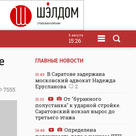
8 августа
15:26
е
ГЛАВНЫЕ НОВОСТИ
В Саратове задержана
15:49
московский адвокат Надежда
Ерусланова
2
7555
От "буранного
15:33
полустанка" к ударной стройке.
Саратовский вокзал вырос до
третьего этажа
Определена
14:48