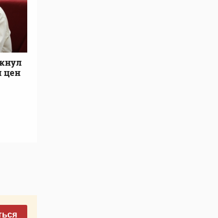
мкнул
 цен
ться