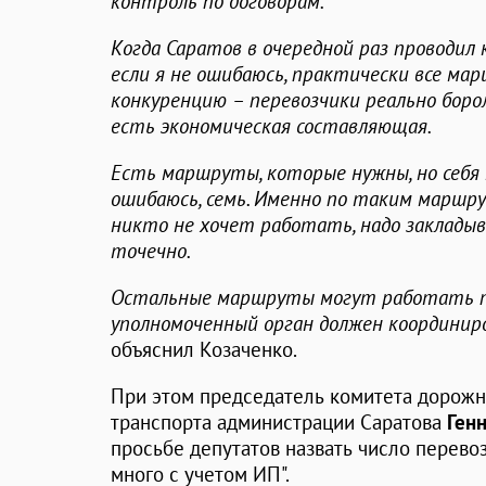
контроль по договорам.
Когда Саратов в очередной раз проводил к
если я не ошибаюсь, практически все м
конкуренцию – перевозчики реально борол
есть экономическая составляющая.
Есть маршруты, которые нужны, но себя н
ошибаюсь, семь. Именно по таким маршру
никто не хочет работать, надо закладыв
точечно.
Остальные маршруты могут работать п
уполномоченный орган должен координир
объяснил Козаченко.
При этом председатель комитета дорожно
транспорта администрации Саратова
Ген
просьбе депутатов назвать число перевоз
много с учетом ИП".