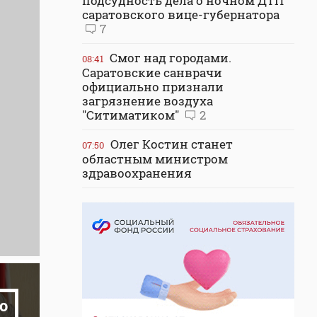
подсудность дела о ночном ДТП
саратовского вице-губернатора
7
Смог над городами.
08:41
Саратовские санврачи
официально признали
загрязнение воздуха
"Ситиматиком"
2
Олег Костин станет
07:50
областным министром
здравоохранения
о