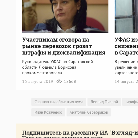
УФАС и
Участникам сговора на
снижени
рынке перевозок грозят
в Сарато
штрафы и дисквалификация
В решении 
Руководитель УФАС по Саратовской
увеличении
области Людмила Борисова
картельног
прокомментировала
14 августа
15 августа 2019
12668
Саратовская областная дума
Леонид Писной
тариф
Иван Козаченко
Анатолий Серебряков
Подпишитесь на рассылку ИА "Взгляд-