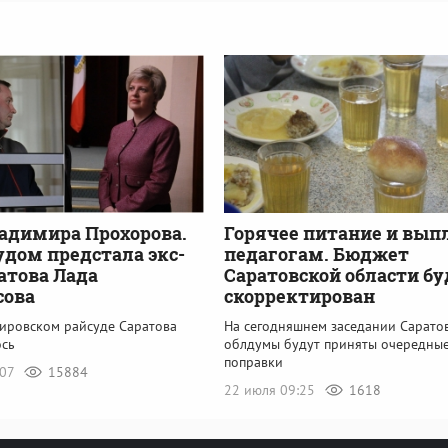
адимира Прохорова.
Горячее питание и вып
удом предстала экс-
педагогам. Бюджет
атова Лада
Саратовской области бу
сова
скорректирован
Кировском райсуде Саратова
На сегодняшнем заседании Сарато
сь
облдумы будут приняты очередны
поправки
:07
15884
22 июля 09:25
1618