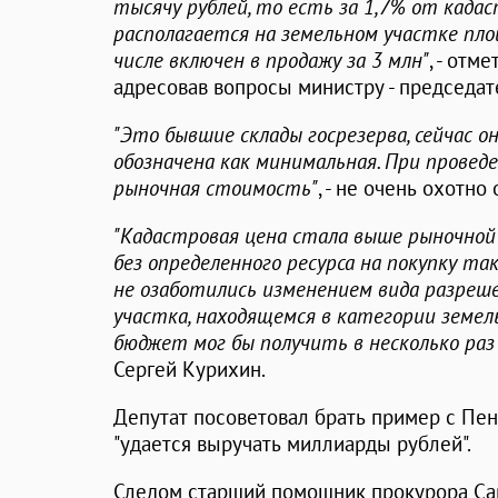
тысячу рублей, то есть за 1,7% от кад
располагается на земельном участке площ
числе включен в продажу за 3 млн"
, - отм
адресовав вопросы министру - председа
"Это бывшие склады госрезерва, сейчас 
обозначена как минимальная. При провед
рыночная стоимость"
, - не очень охотно
"Кадастровая цена стала выше рыночной 
без определенного ресурса на покупку та
не озаботились изменением
вида разреше
участка, находящемся в категории земель
бюджет мог бы получить в несколько раз
Сергей Курихин.
Депутат посоветовал брать пример с Пен
"удается выручать миллиарды рублей".
Следом старший помощник прокурора Са