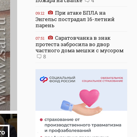
пожара на свалке
4
При атаке БПЛА на
09:12
Энгельс пострадал 16-летний
парень
Саратовчанка в знак
07:51
протеста забросила во двор
частного дома мешки с мусором
8
то