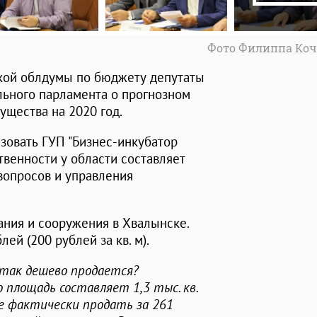
Фото Филиппа Коч
ской облдумы по бюджету депутаты
льного парламента о прогнозном
ущества на 2020 год.
изовать ГУП "Бизнес-инкубатор
твенности у области составляет
вопросов и управления
ания и сооружения в Хвалынске.
ей (200 рублей за кв. м).
у так дешево продается?
 площадь составляет 1,3 тыс. кв.
те фактически продать за 261