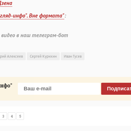
Дзена
згляд-инфо". Вне формата"
:
 видео в наш телеграм-бот
рий Алексеев
Сергей Курихин
Иван Гусев
инфо"
Подписа
3
4
5