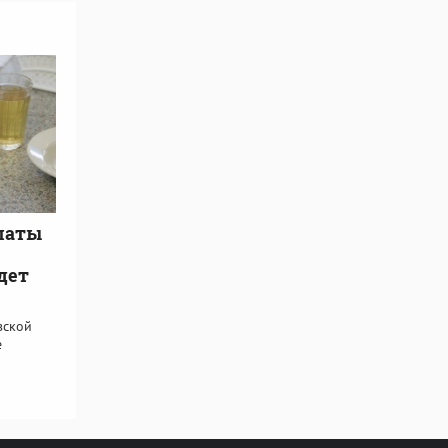
латы
дет
вской
е