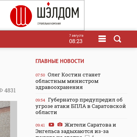
7 августа
08:23
ГЛАВНЫЕ НОВОСТИ
Олег Костин станет
07:50
областным министром
здравоохранения
4831
Губернатор предупредил об
09:54
угрозе атаки БПЛА в Саратовской
области
Жители Саратова и
09:41
Энгельса задыхаются из-за