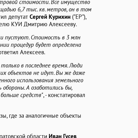
астровой стоимости. Все имущество
адью 6,7 тыс. кв. метров, он в том
етил депутат
Сергей Курихин
("ЕР"),
телю КУИ Дмитрию Алексееву.
они пустуют. Стоимость в 3 млн
ении процедур будет определена
 ответил Алексеев.
только в последнее время. Люди
ких объектов не идут. Вы же даже
нного использования земельного
 обороны. А озаботились бы,
 больше средств"
, - констатировал
зы, где за аналогичные объекты
ратовской области
Иван Гусев