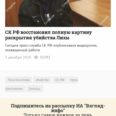
СК РФ восстановил полную картину
раскрытия убийства Лизы
Сегодня пресс-служба СК РФ опубликовала видеоролик,
посвященный работе
3 декабря 2020
31592
Лиза Киселева
убийство
СК РФ
мера
пресечения
Энгельс
Подпишитесь на рассылку ИА "Взгляд-
инфо"
Только самое важное за день