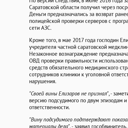
По версии следствия, в июне 2016 года
Саратовской области получил через посре
Деньги предназначались за возврат ране
полицейской проверки серверов с прог
сети АЗС.
Кроме того, в мае 2017 года господин Ел
учредителя частной саратовской медклин
Незаконное вознаграждение предназнач
ОВД проверки правильности использова
средств обязательного медицинского стр
сотрудников клиники к уголовной ответс
нарушения.
"Своей вины Елизаров не признал"
, - заме
версию подсудимого по двум эпизодам и 
ответственности.
"Вину подсудимого подтверждают показа
материалы дела"
, - заявил гособвинитель.