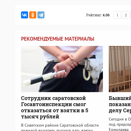
Рейтинг:
4.06
1
2
РЕКОМЕНДУЕМЫЕ МАТЕРИАЛЫ
Сотрудник саратовской
Бывший 
Госавтоинспекции смог
показан
отказаться от взятки в 5
делу Се
тысяч рублей
Сегодня в 
под предсе
В Советском районе Саратовской области
Ермолаева
пожилой водитель пытался дать взятку