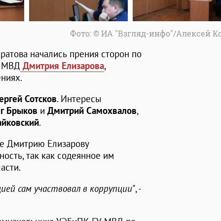
Фото: © ИА "Взгляд-инфо"/Алексей 
ратова начались прения сторон по
У МВД
Дмитрия Елизарова
,
ениях.
ергей Сотсков
. Интересы
г Брыков
и
Дмитрий Самохвалов
,
йковский
.
ые Дмитрию Елизарову
ость, так как содеянное им
асти.
цией сам участвовал в коррупции"
, -