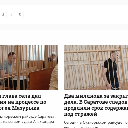
3
4
5
глава села дал
Два миллиона за закры
ия на процессе по
дела. В Саратове следо
ргея Мазурыка
продлили срок содержа
под стражей
Октябрьском райсуде Саратова
дательством судьи Александра
Сегодня в Октябрьском райсуде по
председательством