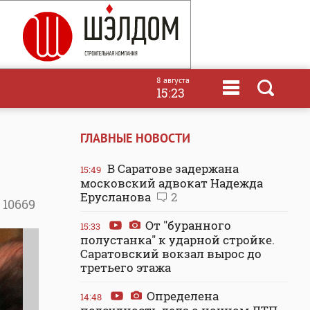
8 августа
15:23
ГЛАВНЫЕ НОВОСТИ
В Саратове задержана
15:49
московский адвокат Надежда
Ерусланова
2
10669
От "буранного
15:33
полустанка" к ударной стройке.
Саратовский вокзал вырос до
третьего этажа
Определена
14:48