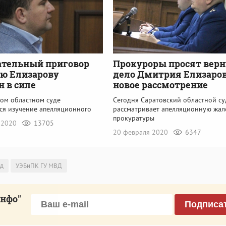
ательный приговор
Прокуроры просят верн
ю Елизарову
дело Дмитрия Елизаров
н в силе
новое рассмотрение
ком областном суде
Сегодня Саратовский областной су
ся изучение апелляционного
рассматривает апелляционную жал
прокуратуры
 2020
13705
20 февраля 2020
6347
уд
УЭБиПК ГУ МВД
инфо"
Подписа