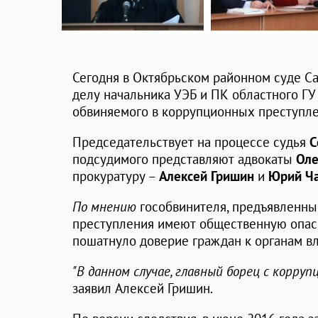
Сегодня в Октябрьском районном суде Са
делу начальника УЭБ и ПК областного Г
обвиняемого в коррупционных преступл
Председательствует на процессе судья
С
подсудимого представляют адвокаты
Оле
прокуратуру –
Алексей Гришин
и
Юрий Ча
По мнению
гособвинителя, предъявленн
преступления имеют общественную опасн
пошатнуло доверие граждан к органам вл
"В данном случае, главный борец с корруп
заявил Алексей Гришин.