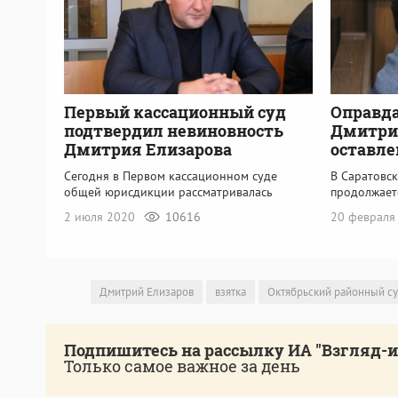
Первый кассационный суд
Оправд
подтвердил невиновность
Дмитри
Дмитрия Елизарова
оставле
Сегодня в Первом кассационном суде
В Саратовс
общей юрисдикции рассматривалась
продолжает
2 июля 2020
10616
20 февраля
Дмитрий Елизаров
взятка
Октябрьский районный с
Подпишитесь на рассылку ИА "Взгляд-
Только самое важное за день