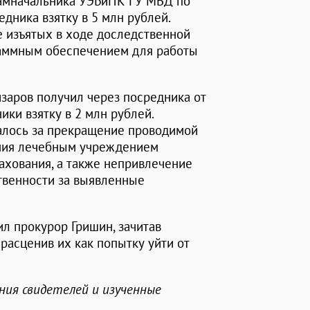
 замначальника УЭБиПК ГУ МВД по
дника взятку в 5 млн рублей.
е изъятых в ходе доследственной
раммным обеспечением для работы
изаров получил через посредника от
ики взятку в 2 млн рублей.
алось за прекращение проводимой
ния лечебным учреждением
ахования, а также непривлечение
твенности за выявленные
тил прокурор Гришин, зачитав
расценив их как попытку уйти от
ния свидетелей и изученные