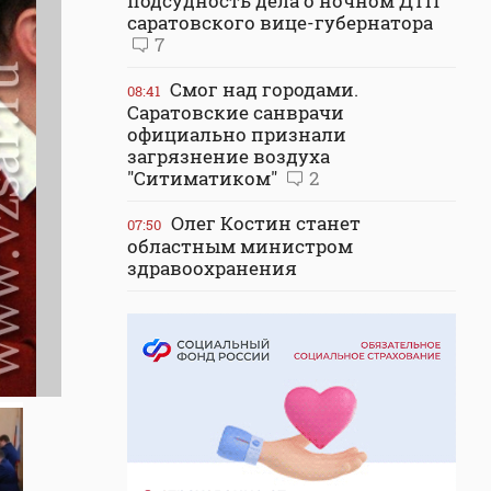
подсудность дела о ночном ДТП
саратовского вице-губернатора
7
Смог над городами.
08:41
Саратовские санврачи
официально признали
загрязнение воздуха
"Ситиматиком"
2
Олег Костин станет
07:50
областным министром
здравоохранения