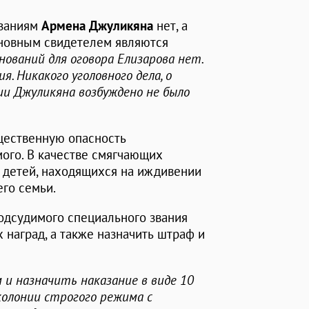
азаниям
Армена Джуликяна
нет, а
сновным свидетелем являются
нований для оговора Елизарова нет.
. Никакого уголовного дела, о
и Джуликяна возбуждено не было
щественную опасность
ого. В качестве смягчающих
ь детей, находящихся на иждивении
его семьи.
одсудимого специального звания
наград, а также назначить штраф и
 и назначить наказание в виде 10
колонии строгого режима с