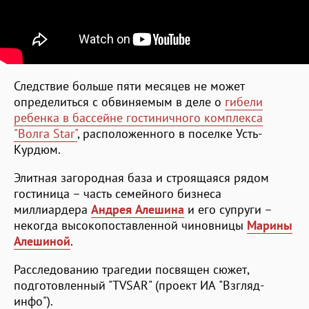
Следствие больше пяти месяцев не может
определиться с обвиняемым в деле о
гибели
ребенка в бассейне гостиничного комплекса
"Волга Star"
, расположенного в поселке Усть-
Курдюм.
Элитная загородная база и строящаяся рядом
гостиница – часть семейного бизнеса
миллиардера
Андрея Алешина
и его супруги –
некогда высокопоставленной чиновницы
Марины
Алешиной
.
Расследованию трагедии посвящен сюжет,
подготовленный "TVSAR" (проект ИА "Взгляд-
инфо").