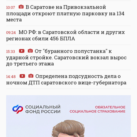
В Саратове на Привокзальной
10:07
площади откроют платную парковку на 134
места
МО РФ: в Саратовской области и других
09:24
регионах сбили 456 БПЛА
От "буранного полустанка" к
15:33
ударной стройке. Саратовский вокзал вырос
до третьего этажа
Определена подсудность дела о
14:48
ночном ДТП саратовского вице-губернатора