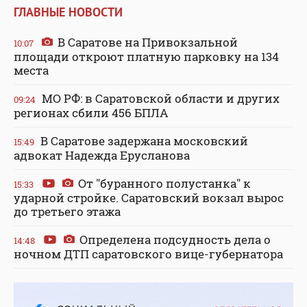
ГЛАВНЫЕ НОВОСТИ
В Саратове на Привокзальной
10:07
площади откроют платную парковку на 134
места
МО РФ: в Саратовской области и других
09:24
регионах сбили 456 БПЛА
В Саратове задержана московский
15:49
адвокат Надежда Ерусланова
От "буранного полустанка" к
15:33
ударной стройке. Саратовский вокзал вырос
до третьего этажа
Определена подсудность дела о
14:48
ночном ДТП саратовского вице-губернатора