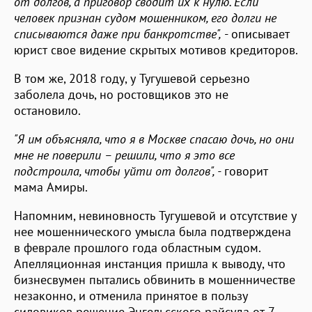
от долгов, а приговор сводит их к нулю. Если
человек признан судом мошенником, его долги не
списываются даже при банкротстве",
- описывает
юрист свое видение скрытых мотивов кредиторов.
В том же, 2018 году, у Тугушевой серьезно
заболела дочь, но ростовщиков это не
остановило.
"Я им объясняла, что я в Москве спасаю дочь, но они
мне не поверили – решили, что я это все
подстроила, чтобы уйти от долгов", -
говорит
мама Амиры.
Напомним, невиновность Тугушевой и отсутствие у
нее мошеннического умысла была подтверждена
в феврале прошлого года областным судом.
Апелляционная инстанция пришла к выводу, что
бизнесвумен пытались обвинить в мошенничестве
незаконно, и отменила принятое в пользу
силовиков решение Энгельсского райсуда от 7