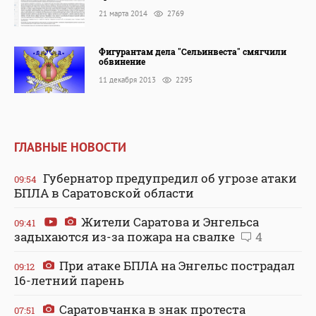
21 марта 2014
2769
Фигурантам дела "Сельинвеста" смягчили
обвинение
11 декабря 2013
2295
ГЛАВНЫЕ НОВОСТИ
Губернатор предупредил об угрозе атаки
09:54
БПЛА в Саратовской области
Жители Саратова и Энгельса
09:41
задыхаются из-за пожара на свалке
4
При атаке БПЛА на Энгельс пострадал
09:12
16-летний парень
Саратовчанка в знак протеста
07:51