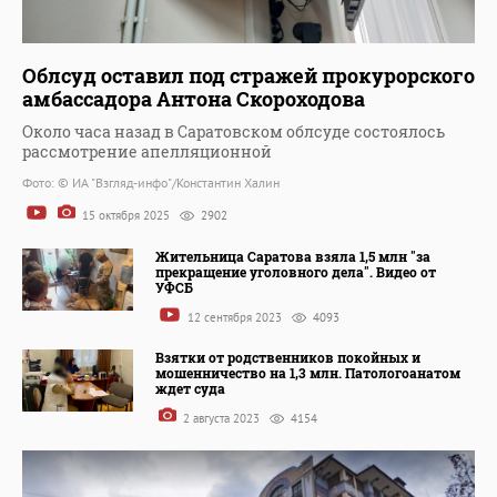
Облсуд оставил под стражей прокурорского
амбассадора Антона Скороходова
Около часа назад в Саратовском облсуде состоялось
рассмотрение апелляционной
Фото: © ИА "Взгляд-инфо"/Константин Халин
15 октября 2025
2902
Жительница Саратова взяла 1,5 млн "за
прекращение уголовного дела". Видео от
УФСБ
12 сентября 2023
4093
Взятки от родственников покойных и
мошенничество на 1,3 млн. Патологоанатом
ждет суда
2 августа 2023
4154