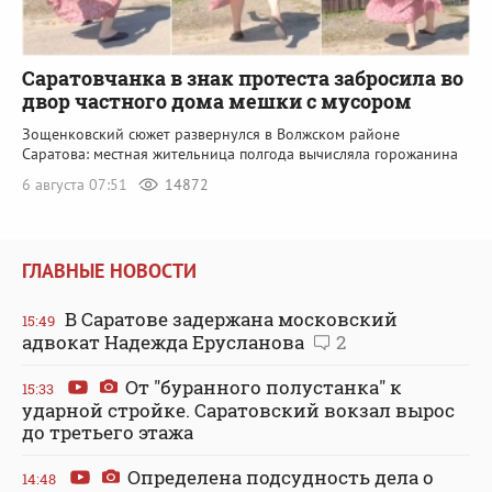
Саратовчанка в знак протеста забросила во
двор частного дома мешки с мусором
Зощенковский сюжет развернулся в Волжском районе
Саратова: местная жительница полгода вычисляла горожанина
6 августа 07:51
14872
ГЛАВНЫЕ НОВОСТИ
В Саратове задержана московский
15:49
адвокат Надежда Ерусланова
2
От "буранного полустанка" к
15:33
ударной стройке. Саратовский вокзал вырос
до третьего этажа
Определена подсудность дела о
14:48