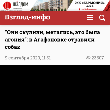
"Они скулили, метались, это была
агония": в Агафоновке отравили
собак
9 сентября 2020,
11:51
23507