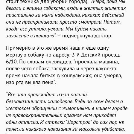
стоит техника для уборки города). "
Вчера, пока мы
бегали с этими собаками, люди в желтых жилетах
пристально за нами наблюдали, никаких действий
они не предпринимали, просто смотрели. Потом,
когда все утихло, уехали. Мы будем писать
заявление в полицию
", – подчеркнула доктор.
Примерно в это же время нашли еще одну
мертвую собаку по адресу: 3-й Детский проезд,
6/10. По словам очевидцев, "проехала машина,
после чего собака заскулила и через какое-то
время начала биться в конвульсиях; она умерла,
изо рта вышла пена".
"
Все это происходит из-за полной
безнаказанности живодеров. Ведь по всем делам о
жестоком обращении с животными в нашем городе
из правоохранительных органов нам приходят
одни отписки. И стрелки "Дорстроя" до сих пор не
понесли никакого наказания за массовые убийства.