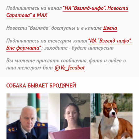
Подпишитесь на канал
"ИА "Взгляд-инфо". Новости
Саратова" в MAX
Новости "Взгляда" доступны и в канале
Дзена
Подпишитесь на телеграм-канал
"ИА "Взгляд-инфо".
Вне формата"
: заходите - будет интересно
Вы можете прислать сообщения, фото и видео в
наш телеграм-бот
@Vz_feedbot
СОБАКА БЫВАЕТ БРОДЯЧЕЙ