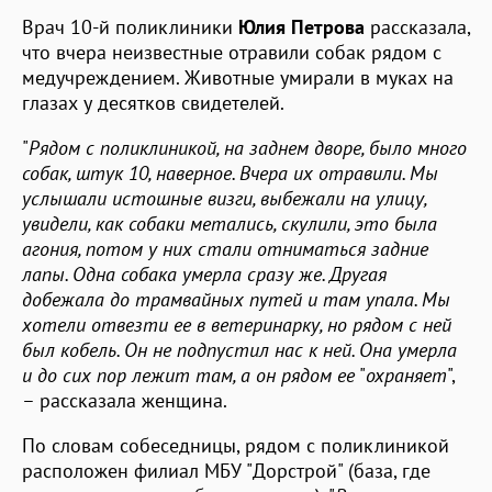
Врач 10-й поликлиники
Юлия Петрова
рассказала,
что вчера неизвестные отравили собак рядом с
медучреждением. Животные умирали в муках на
глазах у десятков свидетелей.
"
Рядом с поликлиникой, на заднем дворе, было много
собак, штук 10, наверное. Вчера их отравили. Мы
услышали истошные визги, выбежали на улицу,
увидели, как собаки метались, скулили, это была
агония, потом у них стали отниматься задние
лапы. Одна собака умерла сразу же. Другая
добежала до трамвайных путей и там упала. Мы
хотели отвезти ее в ветеринарку, но рядом с ней
был кобель. Он не подпустил нас к ней. Она умерла
и до сих пор лежит там, а он рядом ее
"
охраняет
",
– рассказала женщина.
По словам собеседницы, рядом с поликлиникой
расположен филиал МБУ "Дорстрой" (база, где