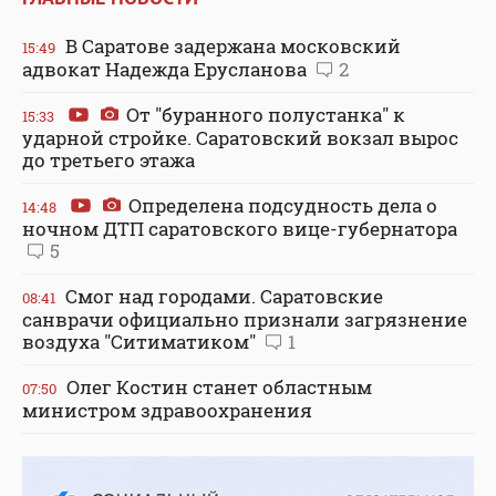
В Саратове задержана московский
15:49
адвокат Надежда Ерусланова
2
От "буранного полустанка" к
15:33
ударной стройке. Саратовский вокзал вырос
до третьего этажа
Определена подсудность дела о
14:48
ночном ДТП саратовского вице-губернатора
5
Смог над городами. Саратовские
08:41
санврачи официально признали загрязнение
воздуха "Ситиматиком"
1
Олег Костин станет областным
07:50
министром здравоохранения