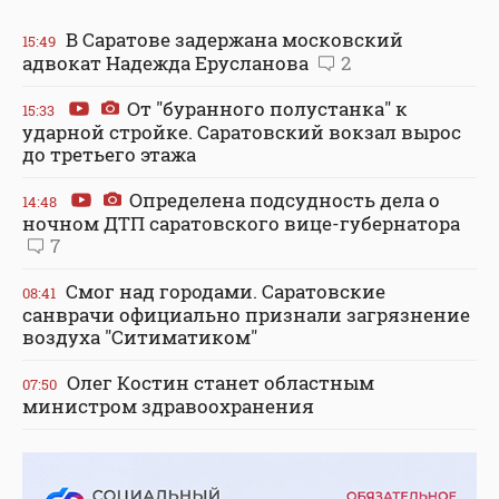
В Саратове задержана московский
15:49
адвокат Надежда Ерусланова
2
От "буранного полустанка" к
15:33
ударной стройке. Саратовский вокзал вырос
до третьего этажа
Определена подсудность дела о
14:48
ночном ДТП саратовского вице-губернатора
7
Смог над городами. Саратовские
08:41
санврачи официально признали загрязнение
воздуха "Ситиматиком"
Олег Костин станет областным
07:50
министром здравоохранения