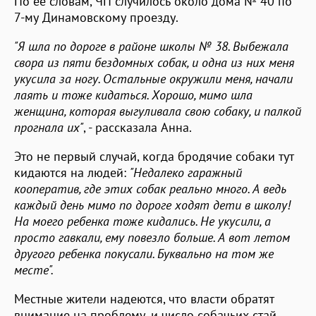
По ее словам, ЧП случилось около дома № 40 по
7-му Динамовскому проезду.
"Я шла по дороге в районе школы № 38. Выбежала
свора из пяти бездомных собак, и одна из них меня
укусила за ногу. Остальные окружили меня, начали
лаять и тоже кидаться. Хорошо, мимо шла
женщина, которая выгуливала свою собаку, и палкой
прогнала их"
, - рассказала Анна.
Это не первый случай, когда бродячие собаки тут
кидаются на людей:
"Недалеко гаражный
кооператив, где этих собак реально много. А ведь
каждый день мимо по дороге ходят дети в школу!
На моего ребенка тоже кидались. Не укусили, а
просто гавкали, ему повезло больше. А вот летом
другого ребенка покусали. Буквально на том же
месте".
Местные жители надеются, что власти обратят
внимание на проблему, и число собачьих стай