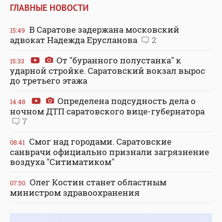
ГЛАВНЫЕ НОВОСТИ
В Саратове задержана московский
15:49
адвокат Надежда Ерусланова
2
От "буранного полустанка" к
15:33
ударной стройке. Саратовский вокзал вырос
до третьего этажа
Определена подсудность дела о
14:48
ночном ДТП саратовского вице-губернатора
7
Смог над городами. Саратовские
08:41
санврачи официально признали загрязнение
воздуха "Ситиматиком"
Олег Костин станет областным
07:50
министром здравоохранения