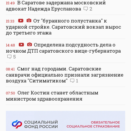
В Саратове задержана московский
15:49
адвокат Надежда Ерусланова
2
От "буранного полустанка" к
15:33
ударной стройке. Саратовский вокзал вырос
до третьего этажа
Определена подсудность дела о
14:48
ночном ДТП саратовского вице-губернатора
5
Смог над городами. Саратовские
08:41
санврачи официально признали загрязнение
воздуха "Ситиматиком"
1
Олег Костин станет областным
07:50
министром здравоохранения