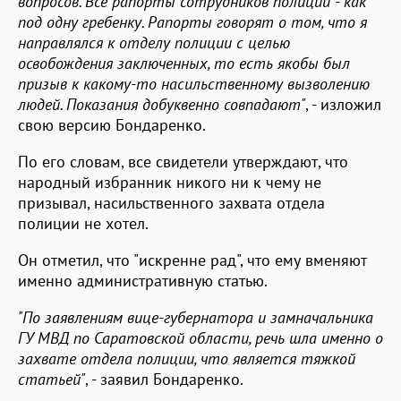
вопросов. Все рапорты сотрудников полиции - как
под одну гребенку. Рапорты говорят о том, что я
направлялся к отделу полиции с целью
освобождения заключенных, то есть якобы был
призыв к какому-то насильственному вызволению
людей. Показания добуквенно совпадают"
, - изложил
свою версию Бондаренко.
По его словам, все свидетели утверждают, что
народный избранник никого ни к чему не
призывал, насильственного захвата отдела
полиции не хотел.
Он отметил, что "искренне рад", что ему вменяют
именно административную статью.
"По заявлениям вице-губернатора и замначальника
ГУ МВД по Саратовской области, речь шла именно о
захвате отдела полиции, что является тяжкой
статьей"
, - заявил Бондаренко.