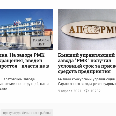
ка. На заводе РМК
Бывший управляющий
кращения, введен
завода "РМК" получил
ростоя - власти не в
условный срок за прис
средств предприятия
а Саратовском заводе
Бывший конкурсный управляющий
ых металлоконструкций, как и
Саратовского завода резервуарны
вало
9 апреля 2021
10252
прокуратура Ленинского района