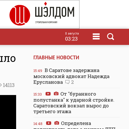
8 августа
03:23
шло
ГЛАВНЫЕ НОВОСТИ
В Саратове задержана
15:49
московский адвокат Надежда
Ерусланова
2
14113
От "буранного
15:33
полустанка" к ударной стройке.
Саратовский вокзал вырос до
третьего этажа
Определена
14:48