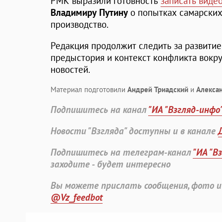
РМК выразили готовность
записать виде
Владимиру Путину
о попытках самарских
производство.
Редакция продолжит следить за развитие
предыстория и контекст конфликта вокр
новостей.
Материал подготовили
Андрей Триадский
и
Алекса
Подпишитесь на канал
"ИА "Взгляд-инфо
Новости "Взгляда" доступны и в канале
Подпишитесь на телеграм-канал
"ИА "В
заходите - будет интересно
Вы можете прислать сообщения, фото и
@Vz_feedbot