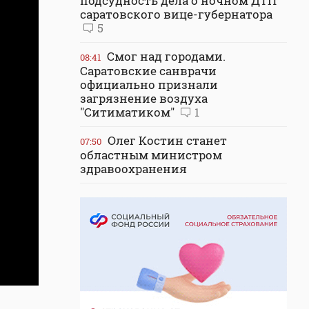
подсудность дела о ночном ДТП
саратовского вице-губернатора
5
Смог над городами.
08:41
Саратовские санврачи
официально признали
загрязнение воздуха
"Ситиматиком"
1
Олег Костин станет
07:50
областным министром
здравоохранения