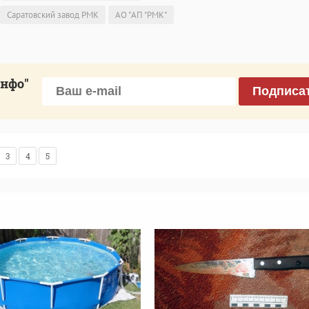
Саратовский завод РМК
АО "АП "РМК"
инфо"
Подписа
3
4
5