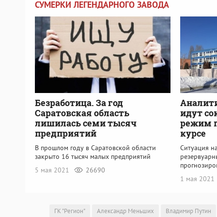
СУМЕРКИ ЛЕГЕНДАРНОГО ЗАВОДА
Безработица. За год
Аналити
Саратовская область
идут со
лишилась семи тысяч
режим п
предприятий
курсе
В прошлом году в Саратовской области
Ситуация н
закрыто 16 тысяч малых предприятий
резервуарн
прогнозиро
5 мая 2021
26690
1 мая 2021
ГК "Регион"
Александр Меньших
Владимир Путин