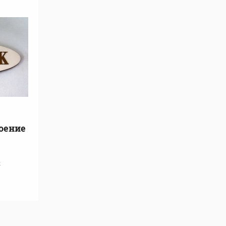
воение
х