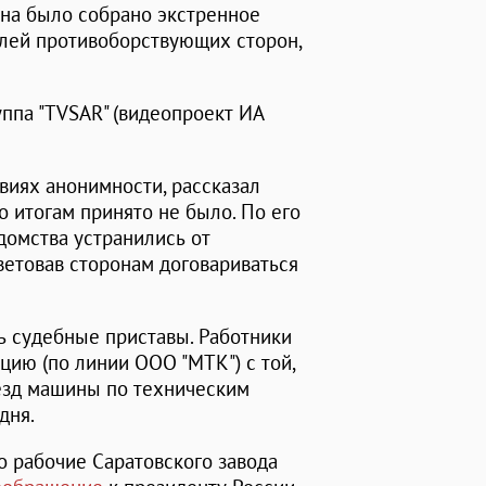
она было собрано экстренное
елей противоборствующих сторон,
ппа "TVSAR" (видеопроект ИА
овиях анонимности, рассказал
о итогам принято не было. По его
домства устранились от
ветовав сторонам договариваться
ь судебные приставы. Работники
ию (по линии ООО "МТК") с той,
ыезд машины по техническим
дня.
о рабочие Саратовского завода