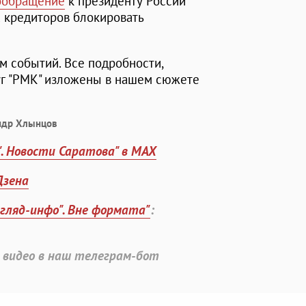
ообращение
к президенту России
 кредиторов блокировать
м событий. Все подробности,
уг "РМК" изложены в нашем сюжете
ндр Хлынцов
". Новости Саратова" в MAX
Дзена
згляд-инфо". Вне формата"
:
 видео в наш телеграм-бот