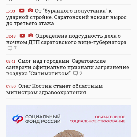
От "буранного полустанка" к
15:33
ударной стройке. Саратовский вокзал вырос
до третьего этажа
Определена подсудность дела о
14:48
ночном ДТП саратовского вице-губернатора
7
Смог над городами. Саратовские
08:41
санврачи официально признали загрязнение
воздуха "Ситиматиком"
2
Олег Костин станет областным
07:50
министром здравоохранения