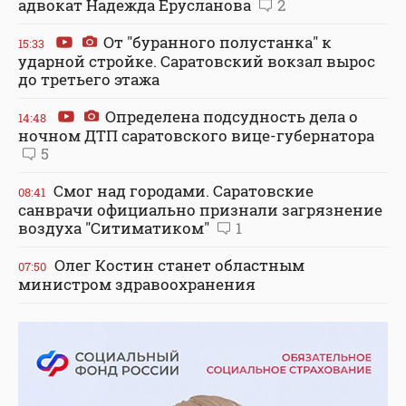
адвокат Надежда Ерусланова
2
От "буранного полустанка" к
15:33
ударной стройке. Саратовский вокзал вырос
до третьего этажа
Определена подсудность дела о
14:48
ночном ДТП саратовского вице-губернатора
5
Смог над городами. Саратовские
08:41
санврачи официально признали загрязнение
воздуха "Ситиматиком"
1
Олег Костин станет областным
07:50
министром здравоохранения