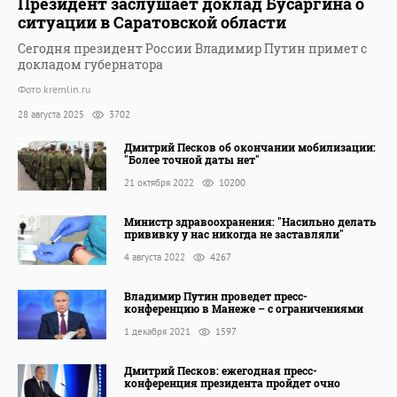
Президент заслушает доклад Бусаргина о
ситуации в Саратовской области
Сегодня президент России Владимир Путин примет с
докладом губернатора
Фото kremlin.ru
28 августа 2025
3702
Дмитрий Песков об окончании мобилизации:
"Более точной даты нет"
21 октября 2022
10200
Министр здравоохранения: "Насильно делать
прививку у нас никогда не заставляли"
4 августа 2022
4267
Владимир Путин проведет пресс-
конференцию в Манеже – с ограничениями
1 декабря 2021
1597
Дмитрий Песков: ежегодная пресс-
конференция президента пройдет очно