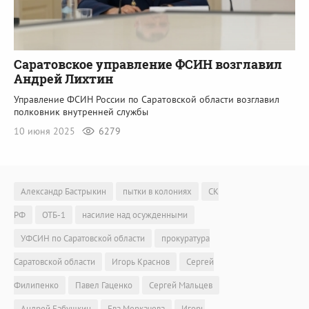
Саратовское управление ФСИН возглавил
Андрей Лихтин
Управление ФСИН России по Саратовской области возглавил
полковник внутренней службы
10 июня 2025
6279
Александр Бастрыкин
пытки в колониях
СК
РФ
ОТБ-1
насилие над осужденными
УФСИН по Саратовской области
прокуратура
Саратовской области
Игорь Краснов
Сергей
Филипенко
Павел Гаценко
Сергей Мальцев
Андрей Бабушкин
Ева Меркачева
Игорь