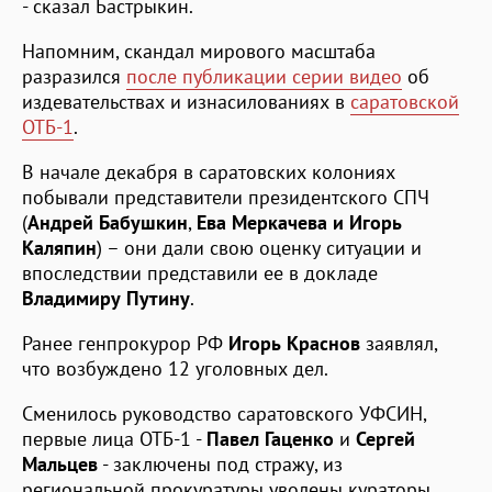
- сказал Бастрыкин.
Напомним, скандал мирового масштаба
разразился
после публикации серии видео
об
издевательствах и изнасилованиях в
саратовской
ОТБ-1
.
В начале декабря в саратовских колониях
побывали представители президентского СПЧ
(
Андрей Бабушкин
,
Ева Меркачева и Игорь
Каляпин
) – они дали свою оценку ситуации и
впоследствии представили ее в докладе
Владимиру Путину
.
Ранее генпрокурор РФ
Игорь Краснов
заявлял,
что возбуждено 12 уголовных дел.
Сменилось руководство саратовского УФСИН,
первые лица ОТБ-1 -
Павел Гаценко
и
Сергей
Мальцев
- заключены под стражу, из
региональной прокуратуры уволены кураторы