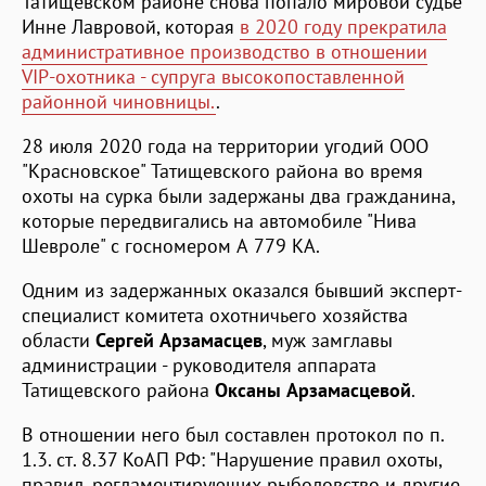
Татищевском районе снова попало мировой судье
Инне Лавровой, которая
в 2020 году прекратила
административное производство в отношении
VIP-охотника - супруга высокопоставленной
районной чиновницы.
.
28 июля 2020 года на территории угодий ООО
"Красновское" Татищевского района во время
охоты на сурка были задержаны два гражданина,
которые передвигались на автомобиле "Нива
Шевроле" с госномером А 779 КА.
Одним из задержанных оказался бывший эксперт-
специалист комитета охотничьего хозяйства
области
Сергей Арзамасцев
, муж замглавы
администрации - руководителя аппарата
Татищевского района
Оксаны Арзамасцевой
.
В отношении него был составлен протокол по п.
1.3. ст. 8.37 КоАП РФ: "Нарушение правил охоты,
правил, регламентирующих рыболовство и другие