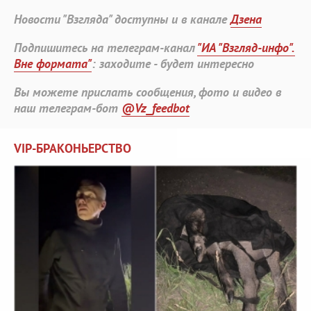
Новости "Взгляда" доступны и в канале
Дзена
Подпишитесь на телеграм-канал
"ИА "Взгляд-инфо".
Вне формата"
: заходите - будет интересно
Вы можете прислать сообщения, фото и видео в
наш телеграм-бот
@Vz_feedbot
VIP-БРАКОНЬЕРСТВО