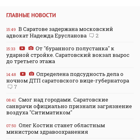
ГЛАВНЫЕ НОВОСТИ
В Саратове задержана московский
15:49
адвокат Надежда Ерусланова
2
От "буранного полустанка" к
15:33
ударной стройке. Саратовский вокзал вырос
до третьего этажа
Определена подсудность дела о
14:48
ночном ДТП саратовского вице-губернатора
7
Смог над городами. Саратовские
08:41
санврачи официально признали загрязнение
воздуха "Ситиматиком"
Олег Костин станет областным
07:50
министром здравоохранения