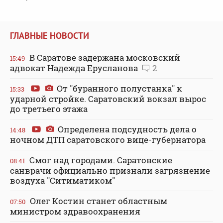
ГЛАВНЫЕ НОВОСТИ
В Саратове задержана московский
15:49
адвокат Надежда Ерусланова
2
От "буранного полустанка" к
15:33
ударной стройке. Саратовский вокзал вырос
до третьего этажа
Определена подсудность дела о
14:48
ночном ДТП саратовского вице-губернатора
Смог над городами. Саратовские
08:41
санврачи официально признали загрязнение
воздуха "Ситиматиком"
Олег Костин станет областным
07:50
министром здравоохранения