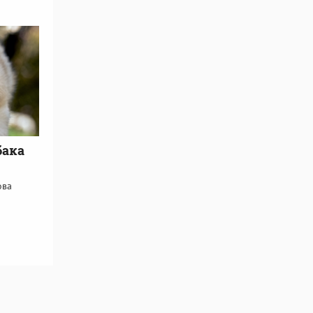
бака
ова