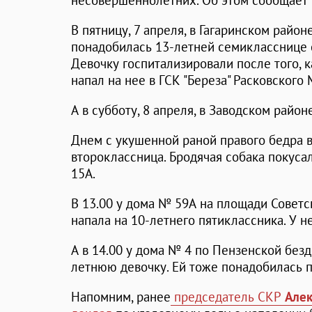
несовершеннолетних. Об этом сообщает 
В пятницу, 7 апреля, в Гагаринском райо
понадобилась 13-летней семикласснице 
Девочку госпитализировали после того, 
напал на нее в ГСК "Береза" Расковского 
А в субботу, 8 апреля, в Заводском район
Днем с укушенной раной правого бедра в
второклассница. Бродячая собака покусал
15А.
В 13.00 у дома № 59А на площади Совет
напала на 10-летнего пятиклассника. У н
А в 14.00 у дома № 4 по Пензенской безд
летнюю девочку. Ей тоже понадобилась 
Напомним, ранее
председатель СКР
Алек