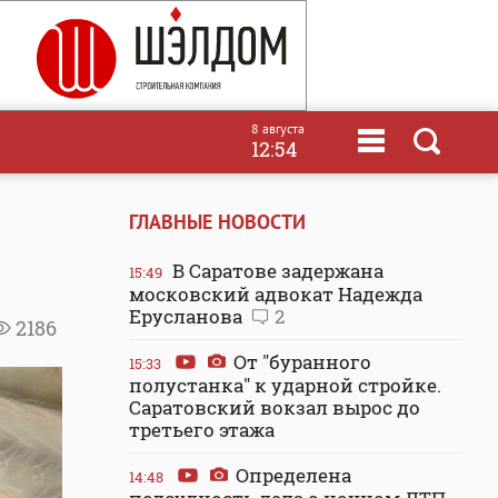
8 августа
12:54
ГЛАВНЫЕ НОВОСТИ
В Саратове задержана
15:49
московский адвокат Надежда
Ерусланова
2
2186
От "буранного
15:33
полустанка" к ударной стройке.
Саратовский вокзал вырос до
третьего этажа
Определена
14:48