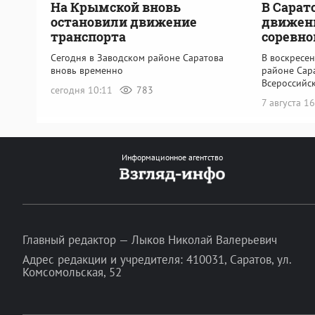
На Крымской вновь
В Сарат
остановили движение
движени
транспорта
соревно
Сегодня в Заводском районе Саратова
В воскресен
вновь временно
районе Сара
Всероссийс
сегодня 10:11
783
7 августа 1
Информационное агентство
Главный редактор — Лыков Николай Валерьевич
Адрес редакции и учредителя: 410031, Саратов, ул.
Комсомольская, 52