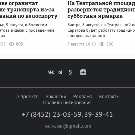
ове ограничат
На Театральной площа
е транспорта из-за
развернется традицион
ваний по велоспорту
субботняя ярмарка
ье, 9 августа, в Волжском
Завтра, 8 августа, на Театральной 
това в связи с проведением
Саратова будет работать традици
ких
ярмарка выходного
6:33
805
7 августа 18:10
800
О проекте
Вакансии
Реклама
Контакты
Правила цитирования
+7 (8452) 23-03-59
,
39-39-41
red.vzsar@gmail.com