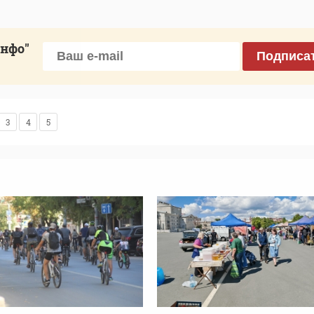
инфо"
Подписа
3
4
5