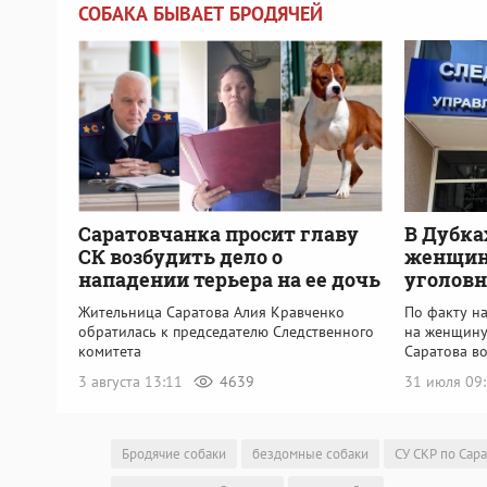
СОБАКА БЫВАЕТ БРОДЯЧЕЙ
Саратовчанка просит главу
В Дубка
СК возбудить дело о
женщин
нападении терьера на ее дочь
уголовн
Жительница Саратова Алия Кравченко
По факту н
обратилась к председателю Следственного
на женщину
комитета
Саратова в
3 августа 13:11
4639
31 июля 09
Бродячие собаки
бездомные собаки
СУ СКР по Сар