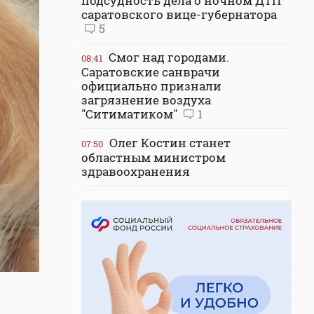
подсудность дела о ночном ДТП
саратовского вице-губернатора
5
Смог над городами.
08:41
Саратовские санврачи
официально признали
загрязнение воздуха
"Ситиматиком"
1
Олег Костин станет
07:50
областным министром
здравоохранения