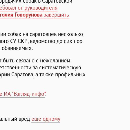
бродячих собак в Саратовской
ебовал от руководителя
толия Говорунова
завершить
нии собак на саратовцев несколько
ного СУ СКР, ведомство до сих пор
и обвиняемых.
т быть связано с нежеланием
ветственности за систематическую
эрии Саратова, а также профильных
е ИА "Взгляд-инфо"
.
ральный вред
еще одному