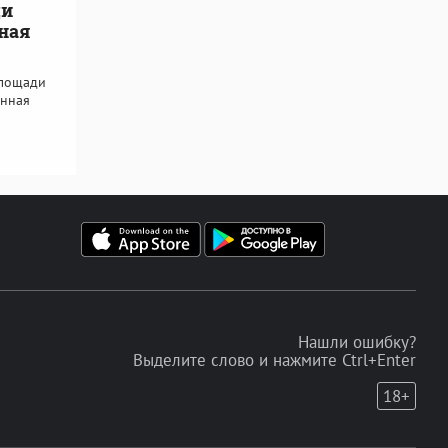
ди
ная
площади
онная
Нашли ошибку?
Выделите слово и нажмите Ctrl+Enter
18+