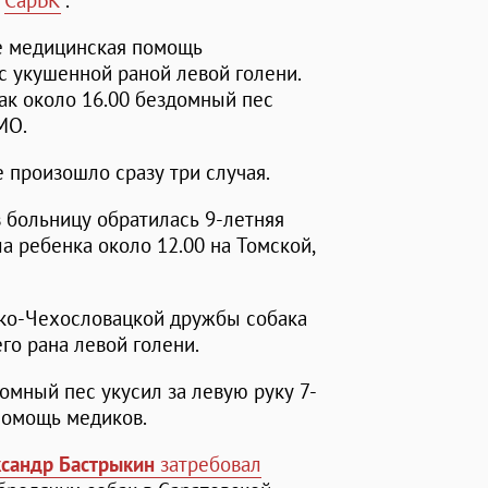
"
СарБК
".
не медицинская помощь
с укушенной раной левой голени.
как около 16.00 бездомный пес
МО.
е произошло сразу три случая.
 больницу обратилась 9-летняя
а ребенка около 12.00 на Томской,
ско-Чехословацкой дружбы собака
его рана левой голени.
омный пес укусил за левую руку 7-
помощь медиков.
сандр Бастрыкин
затребовал