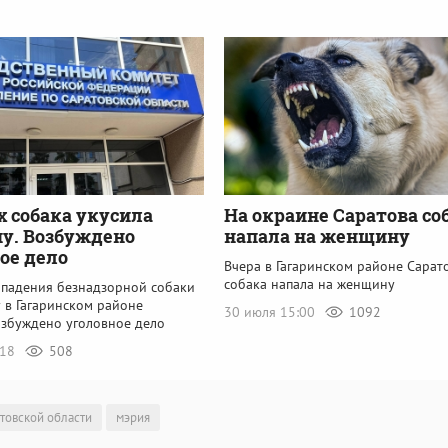
х собака укусила
На окраине Саратова со
у. Возбуждено
напала на женщину
ое дело
Вчера в Гагаринском районе Сарат
собака напала на женщину
ападения безнадзорной собаки
 в Гагаринском районе
30 июля 15:00
1092
озбуждено уголовное дело
:18
508
атовской области
мэрия