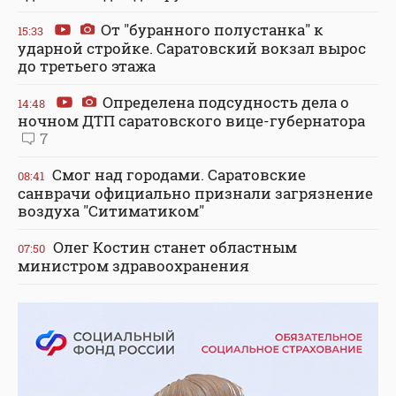
От "буранного полустанка" к
15:33
ударной стройке. Саратовский вокзал вырос
до третьего этажа
Определена подсудность дела о
14:48
ночном ДТП саратовского вице-губернатора
7
Смог над городами. Саратовские
08:41
санврачи официально признали загрязнение
воздуха "Ситиматиком"
Олег Костин станет областным
07:50
министром здравоохранения