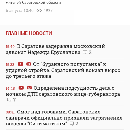
жителей Саратовской области
6 августа 10:40
4927
ГЛАВНЫЕ НОВОСТИ
В Саратове задержана московский
15:49
адвокат Надежда Ерусланова
2
От "буранного полустанка" к
15:33
ударной стройке. Саратовский вокзал вырос
до третьего этажа
Определена подсудность дела о
14:48
ночном ДТП саратовского вице-губернатора
7
Смог над городами. Саратовские
08:41
санврачи официально признали загрязнение
воздуха "Ситиматиком"
2