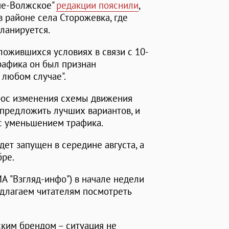
не-Волжское"
редакции пояснили
,
в районе села Сторожевка, где
планируется.
ложившихся условиях в связи с 10-
рафика он был признан
 любом случае".
прос изменения схемы движения
 предложить лучших вариантов, и
 с уменьшением трафика.
дет запущен в середине августа, а
бре.
А "Взгляд-инфо") в начале недели
длагаем читателям посмотреть
ским брендом – ситуация не