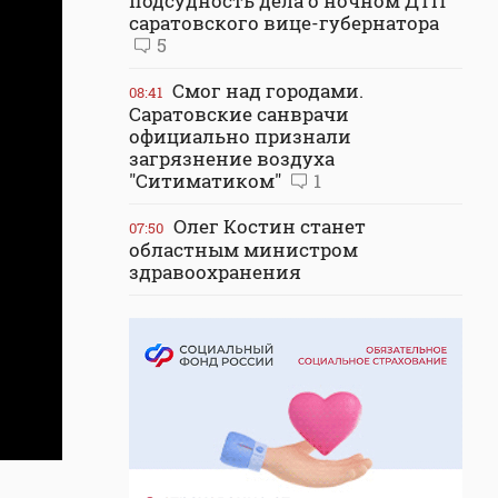
подсудность дела о ночном ДТП
саратовского вице-губернатора
5
Смог над городами.
08:41
Саратовские санврачи
официально признали
загрязнение воздуха
"Ситиматиком"
1
Олег Костин станет
07:50
областным министром
здравоохранения