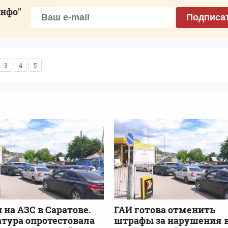
инфо"
Подписа
3
4
5
 на АЗС в Саратове.
ГАИ готова отменить
тура опротестовала
штрафы за нарушения 