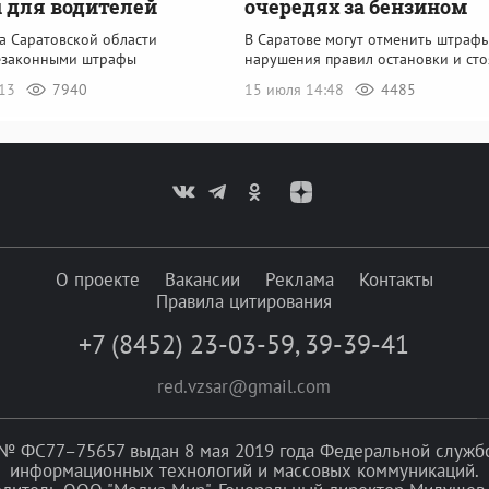
 для водителей
очередях за бензином
а Саратовской области
В Саратове могут отменить штрафы
езаконными штрафы
нарушения правил остановки и ст
:13
7940
15 июля 14:48
4485
О проекте
Вакансии
Реклама
Контакты
Правила цитирования
+7 (8452) 23-03-59
,
39-39-41
red.vzsar@gmail.com
№ ФС77–75657 выдан 8 мая 2019 года Федеральной службой
информационных технологий и массовых коммуникаций.