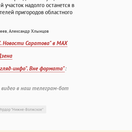
 участок надолго останется в
ителей пригородов областного
чеев
,
Александр Хлынцов
". Новости Саратова" в MAX
Дзена
згляд-инфо". Вне формата"
:
 видео в наш телеграм-бот
Упрдор "Нижне-Волжское"