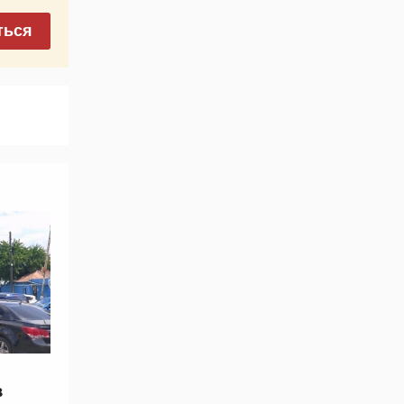
ться
в