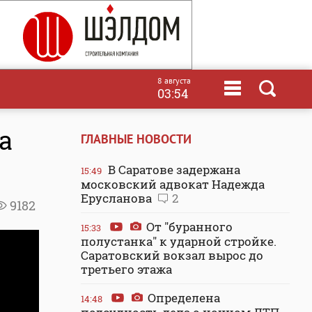
8 августа
03:54
а
ГЛАВНЫЕ НОВОСТИ
В Саратове задержана
15:49
московский адвокат Надежда
Ерусланова
2
9182
От "буранного
15:33
полустанка" к ударной стройке.
Саратовский вокзал вырос до
третьего этажа
Определена
14:48