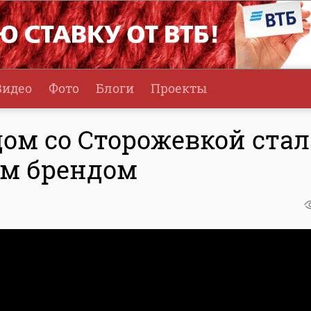
Видео
Фото
Блоги
Проекты
ом со Сторожевкой стал
им брендом