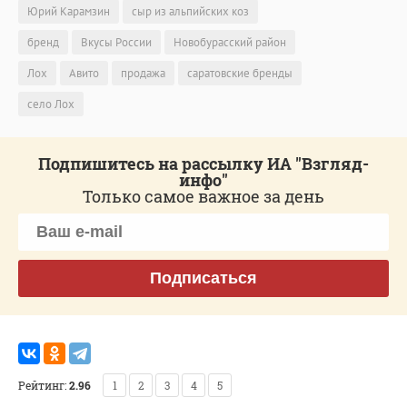
Юрий Карамзин
сыр из альпийских коз
бренд
Вкусы России
Новобурасский район
Лох
Авито
продажа
саратовские бренды
село Лох
Подпишитесь на рассылку ИА "Взгляд-
инфо"
Только самое важное за день
Подписаться
Рейтинг:
2.96
1
2
3
4
5