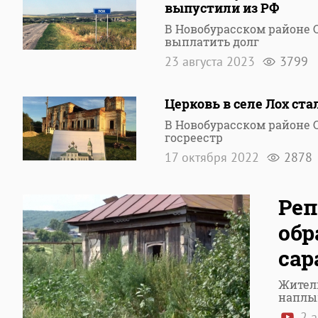
выпустили из РФ
В Новобурасском районе
выплатить долг
23 августа 2023
3799
Церковь в селе Лох ст
В Новобурасском районе 
госреестр
17 октября 2022
2878
Реп
обр
сар
Жители
наплы
2 а