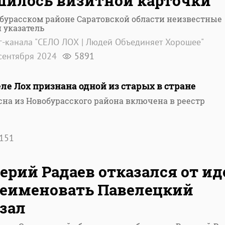
илось визитной карточки
бурасском районе Саратовской области неизвестные
 указатель
г-канала "СЕЛО ЛОХ | Людей Объединяет Хорошее"
сентября 2024
5891
еле Лох признана одной из старых в стране
сна из Новобурасского района включена в реестр
151
ерий Радаев отказался от ид
еименовать Павелецкий
зал