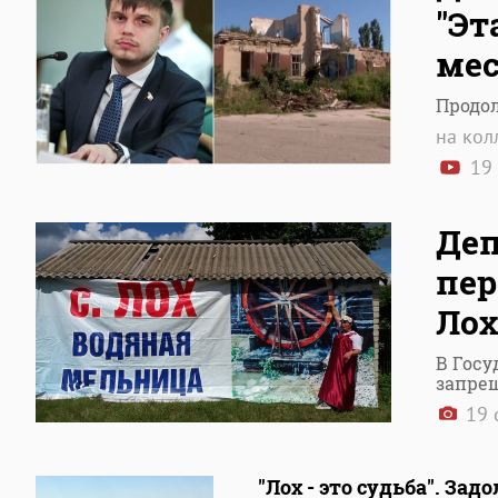
"Эт
ме
Продол
на кол
19 
Де
пер
Лох
В Госу
запре
19 
"Лох - это судьба". За