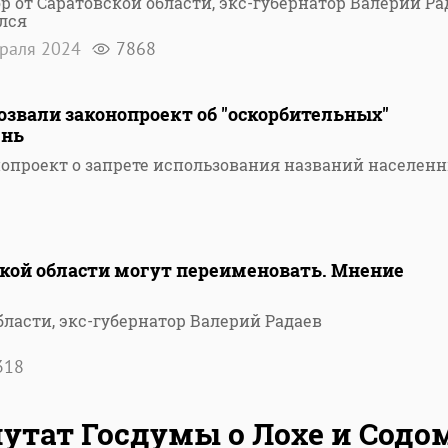
р от Саратовской области, экс-губернатор Валерий Ра
лся
враля 2024
7868
тозвали законопроект об "оскорбительных"
ень
нопроект о запрете использования названий населен
ской области могут переименовать. Мнение
бласти, экс-губернатор Валерий Радаев
318
утат Госдумы о Лохе и Содом