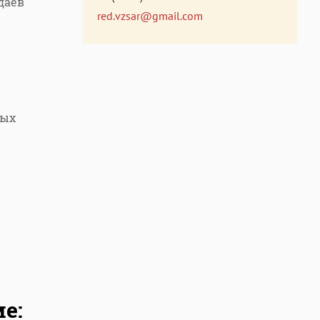
даев
red.vzsar@gmail.com
ных
е: