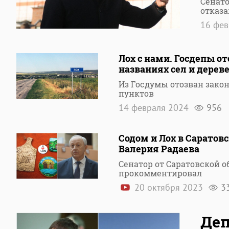
Сенато
отказа
16 фе
Лох с нами. Госдепы о
названиях сел и дерев
Из Госдумы отозван зако
пунктов
14 февраля 2024
956
Содом и Лох в Саратов
Валерия Радаева
Сенатор от Саратовской о
прокомментировал
20 октября 2023
3
Деп