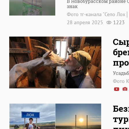
В Новобурасском районе 
знак
Фото тг-канала "Село Лох
28 апреля 2025
1223
Сыр
бре
про
Усадьб
Фото Ю
Без
тур