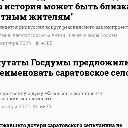
а история может быть близк
стным жителям"
жается дискуссия вокруг резонансного законопроек
лаже: депутат Госдумы Антон Ткачев и виды Содома
октября 2023
4580
путаты Госдумы предложил
еименовать саратовское сел
дарственную думу РФ внесен законопроект,
щающий использовать
октября 2023
6625
должавшего дочери саратовского сельчанина не