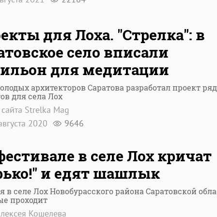
екты для Лоха. "Стрелка": в
атовское село вписали
ильон для медитации
олодых архитекторов Саратова разработал проект ряд
ов для села Лох
 сайта Strelka Mag
августа 2020
9646
фестивале в селе Лох кричат
рько!" и едят шашлык
я в селе Лох Новобурасского района Саратовской обл
ые проходит
лексея Кошелева