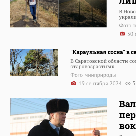
лиш
В Ново
украли
Фото т
30 
"Караульная сосна" в с
В Саратовской области со
старовозрастных
Фото минприроды
19 сентября 2024
3
Вал
пер
вок