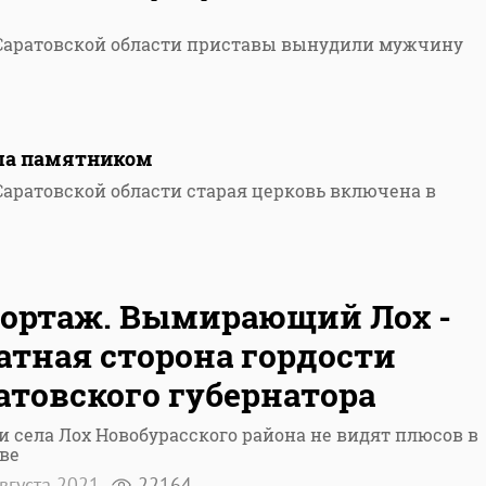
 Саратовской области приставы вынудили мужчину
ала памятником
Саратовской области старая церковь включена в
ортаж. Вымирающий Лох -
атная сторона гордости
атовского губернатора
 села Лох Новобурасского района не видят плюсов в
ве
вгуста 2021
22164