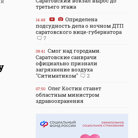
Саратовский вокзал вырос до
ый
третьего этажа
Определена
14:48
подсудность дела о ночном ДТП
саратовского вице-губернатора
7
Смог над городами.
08:41
Саратовские санврачи
официально признали
у
загрязнение воздуха
"Ситиматиком"
2
Олег Костин станет
07:50
областным министром
здравоохранения