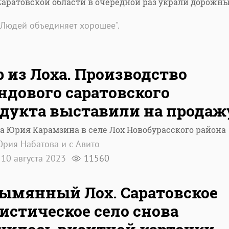
Саратовской области в очередной раз украли дорожн
│Людей объединяет хорошее".
 из Лоха. Производство
ндового саратовского
дукта выставили на продаж
а Юрия Карамзина в селе Лох Новобурасского района
рия Набатова и с Авито
10 августа 2023
11560
ымянный Лох. Саратовское
истическое село снова