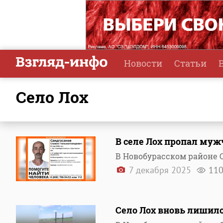
Новости
Статьи
село Лох
В селе Лох пропал му
В Новобурасском районе С
7 декабря 2025
11
Село Лох вновь лишило