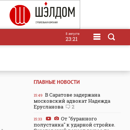
8 августа
23:21
ГЛАВНЫЕ НОВОСТИ
В Саратове задержана
15:49
московский адвокат Надежда
Ерусланова
2
От "буранного
15:33
полустанка" к ударной стройке.