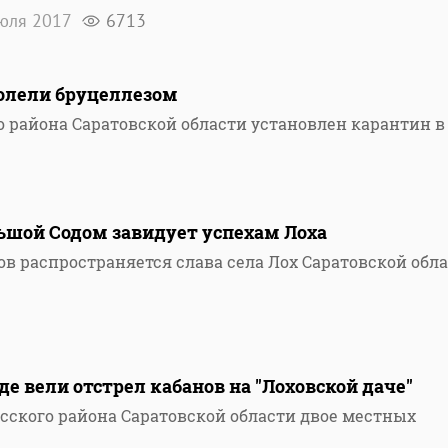
юля 2017
6713
болели бруцеллезом
о района Саратовской области установлен карантин в
ьшой Содом завидует успехам Лоха
в распространяется слава села Лох Саратовской обл
де вели отстрел кабанов на "Лоховской даче"
асского района Саратовской области двое местных