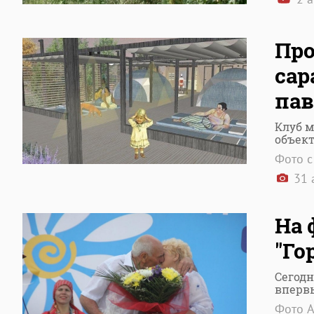
Про
сар
пав
Клуб м
объект
Фото с
31 
На 
"Го
Сегодн
вперв
Фото А