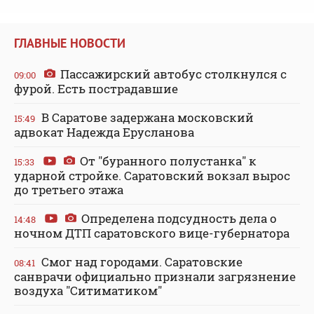
ГЛАВНЫЕ НОВОСТИ
Пассажирский автобус столкнулся с
09:00
фурой. Есть пострадавшие
В Саратове задержана московский
15:49
адвокат Надежда Ерусланова
От "буранного полустанка" к
15:33
ударной стройке. Саратовский вокзал вырос
до третьего этажа
Определена подсудность дела о
14:48
ночном ДТП саратовского вице-губернатора
Смог над городами. Саратовские
08:41
санврачи официально признали загрязнение
воздуха "Ситиматиком"