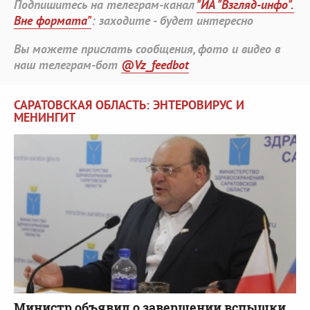
Подпишитесь на телеграм-канал
"ИА "Взгляд-инфо".
Вне формата"
: заходите - будет интересно
Вы можете прислать сообщения, фото и видео в
наш телеграм-бот
@Vz_feedbot
САРАТОВСКАЯ ОБЛАСТЬ: ЭНТЕРОВИРУС И
МЕНИНГИТ
Министр объявил о завершении вспышки