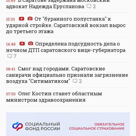
15:49
адвокат Надежда Ерусланова
2
От "буранного полустанка" к
15:33
ударной стройке. Саратовский вокзал вырос
до третьего этажа
Определена подсудность дела о
14:48
ночном ДТП саратовского вице-губернатора
7
Смог над городами. Саратовские
08:41
санврачи официально признали загрязнение
воздуха "Ситиматиком"
2
Олег Костин станет областным
07:50
министром здравоохранения