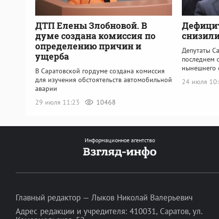
ДТП Елены Злобновой. В
Дефици
думе создана комиссия по
снизили
определению причин и
Депутаты С
ущерба
последнем 
нынешнего 
В Саратовской гордуме создана комиссия
для изучения обстоятельств автомобильной
24 июля 10
аварии
29 июля 11:23
10468
Информационное агентство
Главный редактор — Лыков Николай Валерьевич
Адрес редакции и учредителя: 410031, Саратов, ул.