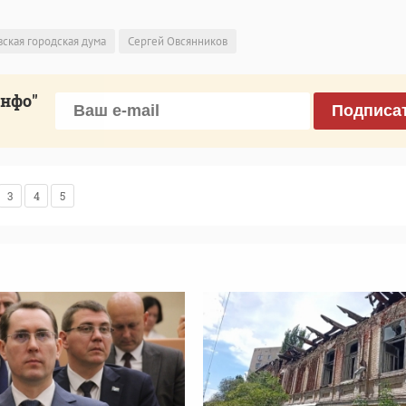
вская городская дума
Сергей Овсянников
инфо"
Подписа
3
4
5