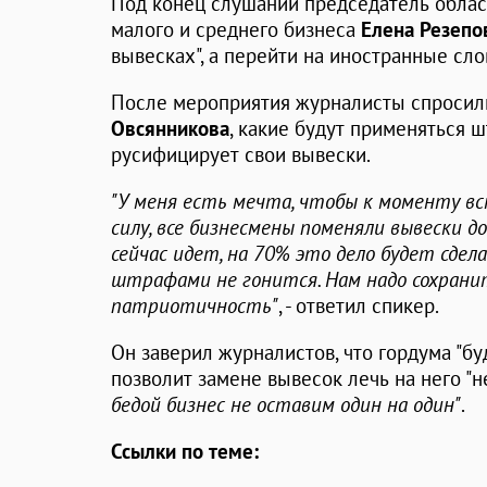
Под конец слушаний председатель облас
малого и среднего бизнеса
Елена Резеп
вывесках", а перейти на иностранные сло
После мероприятия журналисты спросил
Овсянникова
, какие будут применяться 
русифицирует свои вывески.
"У меня есть мечта, чтобы к моменту в
силу, все бизнесмены поменяли вывески д
сейчас идет, на 70% это дело будет сдел
штрафами не гонится. Нам надо сохран
патриотичность"
, - ответил спикер.
Он заверил журналистов, что гордума "бу
позволит замене вывесок лечь на него 
бедой бизнес не оставим один на один"
.
Ссылки по теме: