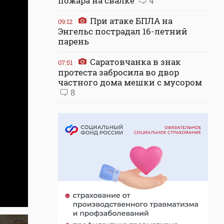
пожара на свалке
4
При атаке БПЛА на
09:12
Энгельс пострадал 16-летний
парень
Саратовчанка в знак
07:51
протеста забросила во двор
частного дома мешки с мусором
8