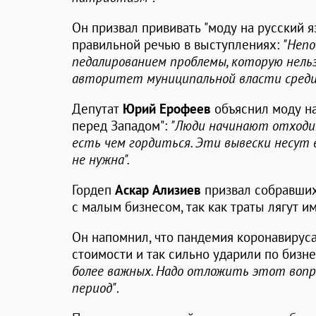
Он призвал прививать "моду на русский я
правильной речью в выступлениях:
"Непо
педалированием проблемы, которую нель
авторитет муниципальной власти среди 
Депутат
Юрий Ерофеев
объяснил моду н
перед Западом":
"Люди начинают отходи
есть чем гордиться. Эти вывески несут 
не нужна".
Гордеп
Аскар Ализиев
призвал собравших
с малым бизнесом, так как траты лягут и
Он напомнил, что пандемия коронавируса
стоимости и так сильно ударили по бизн
более важных. Надо отложить этот воп
период"
.