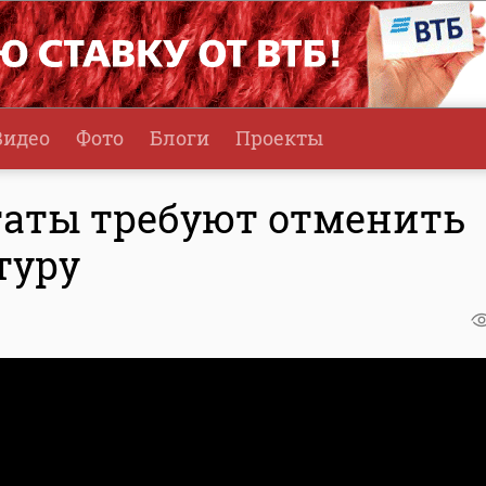
Видео
Фото
Блоги
Проекты
таты требуют отменить
туру