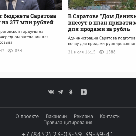
т бюджета Саратова
В Саратове "Дом Деник
 на 377 млн рублей
внесут в план привати
для продажи за рубль
аратовской гордумы на
очередном заседании для
Администрация Саратова подготов
созыва
почву для продажи руинированно
:42
854
21 июля 16:15
1588
О проекте
Вакансии
Реклама
Контакты
Правила цитирования
+7 (8452) 23-03-59
,
39-39-41