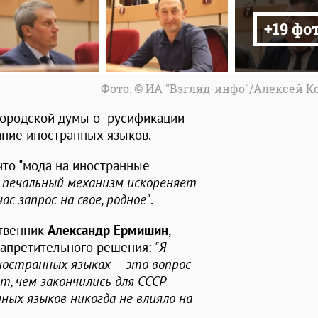
+19 фо
Фото: © ИА "Взгляд-инфо"/Алексей 
городской думы о русификации
ание иностранных языков.
что "мода на иностранные
печальный механизм искореняет
ас запрос на свое, родное"
.
твенник
Александр Ермишин
,
запретительного решения:
"Я
иностранных языках – это вопрос
т, чем закончились для СССР
ых языков никогда не влияло на