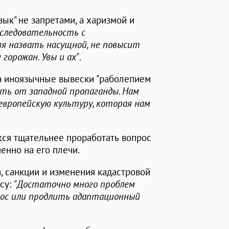
зык" не запретами, а харизмой и
следовательность с
зя назвать насущной, не повысит
горожан. Увы и ах"
.
а иноязычные вывески "раболепием
ть от западной пропаганды. Нам
европейскую культуру, которая нам
ся тщательнее проработать вопрос
менно на его плечи.
, санкции и изменения кадастровой
есу:
"Достаточно много проблем
рос или продлить адаптационный