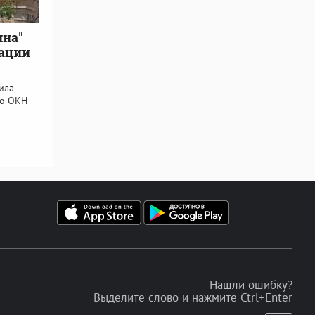
ина"
зации
ила
го ОКН
Нашли ошибку?
Выделите слово и нажмите Ctrl+Enter