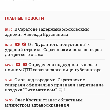
ГЛАВНЫЕ НОВОСТИ
В Саратове задержана московский
15:49
адвокат Надежда Ерусланова
От "буранного полустанка" к
15:33
ударной стройке. Саратовский вокзал вырос
до третьего этажа
Определена подсудность дела о
14:48
ночном ДТП саратовского вице-губернатора
Смог над городами. Саратовские
08:41
санврачи официально признали загрязнение
воздуха "Ситиматиком"
1
Олег Костин станет областным
07:50
министром здравоохранения