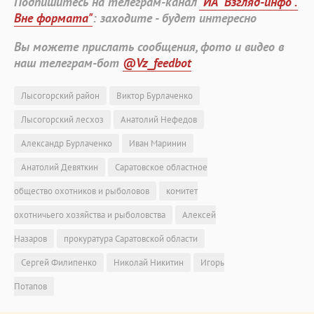
Подпишитесь на телеграм-канал
"ИА "Взгляд-инфо".
Вне формата"
: заходите - будет интересно
Вы можете прислать сообщения, фото и видео в
наш телеграм-бот
@Vz_feedbot
Лысогорский район
Виктор Бурлаченко
Лысогорский лесхоз
Анатолий Нефедов
Александр Бурлаченко
Иван Маринин
Анатолий Девяткин
Саратовское областное
общество охотников и рыболовов
комитет
охотничьего хозяйства и рыболовства
Алексей
Назаров
прокуратура Саратовской области
Сергей Филипенко
Николай Никитин
Игорь
Потапов