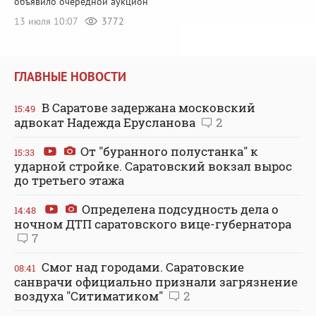
объявило очередной аукцион
13 июля 10:07
3772
ГЛАВНЫЕ НОВОСТИ
В Саратове задержана московский
15:49
адвокат Надежда Ерусланова
2
От "буранного полустанка" к
15:33
ударной стройке. Саратовский вокзал вырос
до третьего этажа
Определена подсудность дела о
14:48
ночном ДТП саратовского вице-губернатора
7
Смог над городами. Саратовские
08:41
санврачи официально признали загрязнение
воздуха "Ситиматиком"
2