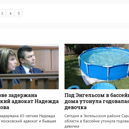
3
4
5
ове задержана
Под Энгельсом в бассей
кий адвокат Надежда
дома утонула годовала
ова
девочка
 задержана 65-летняя Надежда
Сегодня в Энгельсском районе Сар
, московский адвокат и бывшая
области в бассейне утонула годова
девочка