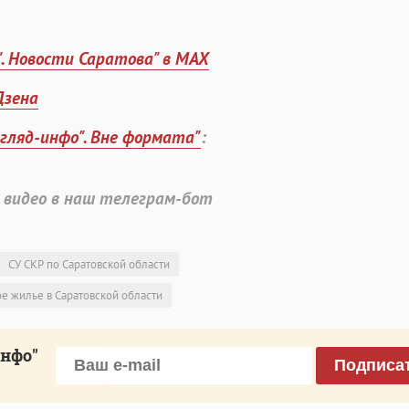
". Новости Саратова" в MAX
Дзена
згляд-инфо". Вне формата"
:
 видео в наш телеграм-бот
СУ СКР по Саратовской области
е жилье в Саратовской области
инфо"
Подписа