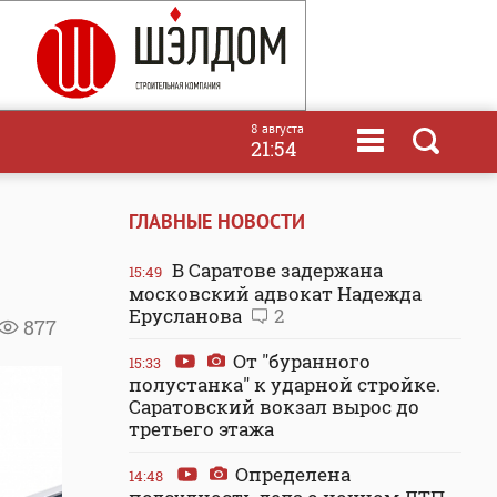
8 августа
21:54
ГЛАВНЫЕ НОВОСТИ
В Саратове задержана
15:49
московский адвокат Надежда
Ерусланова
2
877
От "буранного
15:33
полустанка" к ударной стройке.
Саратовский вокзал вырос до
третьего этажа
Определена
14:48