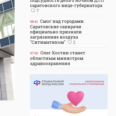
подсудность дела о ночном ДТП
саратовского вице-губернатора
7
Смог над городами.
08:41
Саратовские санврачи
официально признали
загрязнение воздуха
"Ситиматиком"
2
Олег Костин станет
07:50
областным министром
здравоохранения