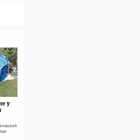
не у
я
атовской
лая