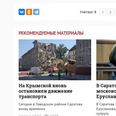
Рейтинг:
5
1
2
РЕКОМЕНДУЕМЫЕ МАТЕРИАЛЫ
На Крымской вновь
В Сарат
остановили движение
московс
транспорта
Еруслан
Сегодня в Заводском районе Саратова
В Саратове
вновь временно
Ерусланова
супруга
сегодня 10:11
1658