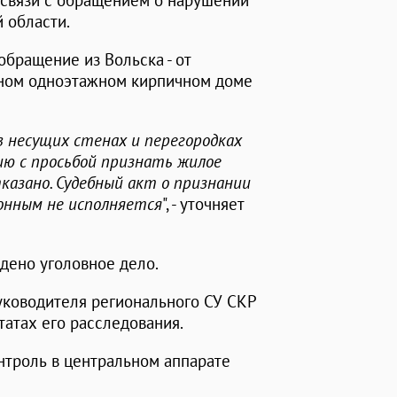
 связи с обращением о нарушении
 области.
бращение из Вольска - от
рном одноэтажном кирпичном доме
в несущих стенах и перегородках
ю с просьбой признать жилое
казано. Судебный акт о признании
онным не исполняется
", - уточняет
дено уголовное дело.
руководителя регионального СУ СКР
татах его расследования.
нтроль в центральном аппарате