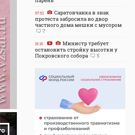
парень
Саратовчанка в знак
07:51
протеста забросила во двор
частного дома мешки с мусором
7
Министр требует
15:15
остановить стройку высотки у
Покровского собора
5
то