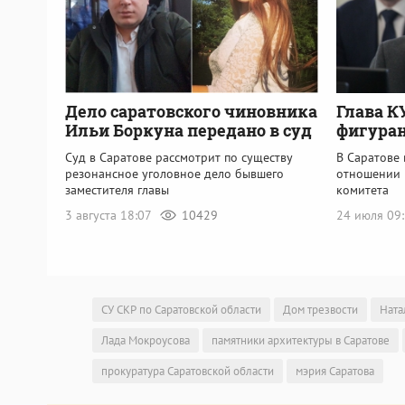
Дело саратовского чиновника
Глава К
Ильи Боркуна передано в суд
фигуран
Суд в Саратове рассмотрит по существу
В Саратове
резонансное уголовное дело бывшего
отношении 
заместителя главы
комитета
3 августа 18:07
10429
24 июля 09
СУ СКР по Саратовской области
Дом трезвости
Ната
Лада Мокроусова
памятники архитектуры в Саратове
прокуратура Саратовской области
мэрия Саратова