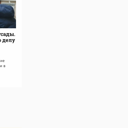
тсады.
о делу
ние
и в