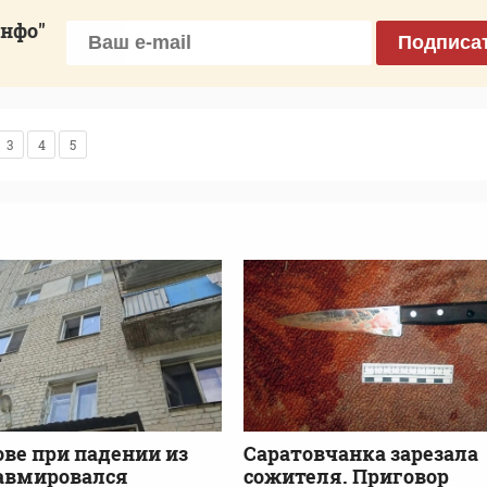
инфо"
Подписа
3
4
5
ове при падении из
Саратовчанка зарезала
авмировался
сожителя. Приговор