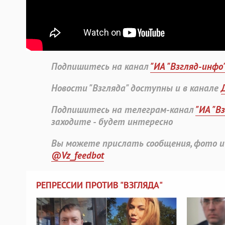
Подпишитесь на канал
"ИА "Взгляд-инфо
Новости "Взгляда" доступны и в канале
Подпишитесь на телеграм-канал
"ИА "В
заходите - будет интересно
Вы можете прислать сообщения, фото и
@Vz_feedbot
РЕПРЕССИИ ПРОТИВ "ВЗГЛЯДА"