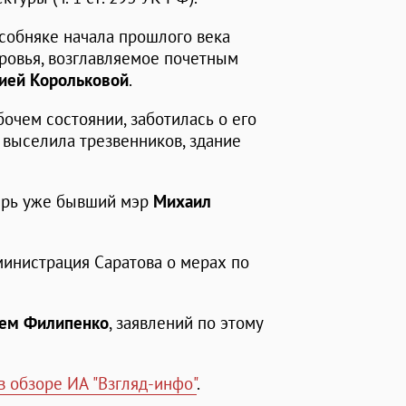
собняке начала прошлого века
ровья, возглавляемое почетным
ией Корольковой
.
очем состоянии, заботилась о его
я выселила трезвенников, здание
ерь уже бывший мэр
Михаил
министрация Саратова о мерах по
еем Филипенко
, заявлений по этому
в обзоре ИА "Взгляд-инфо"
.