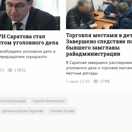
Торговля местами в де
УИ Саратова стал
Завершено следствие п
том уголовного дела
бывшего замглавы
 возбуждено уголовное дело в
райадминистрации
председателя городского
В Саратове завершено расследова
уголовного дела о торговле местам
:35
13831
местные детсады
7 июля 12:43
3798
лия Королькова
Сергей Филипенко
администрация Саратова
Михаил Исаев