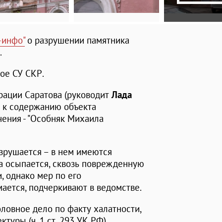
-инфо"
о разрушении памятника
.
ое СУ СКР.
рации Саратова (руководит
Лада
 к содержанию объекта
чения - "Особняк Михаила
зрушается – в нем имеются
а осыпается, сквозь поврежденную
, однако мер по его
ается, подчеркивают в ведомстве.
ловное дело по факту халатности,
туры (ч. 1 ст. 293 УК РФ).