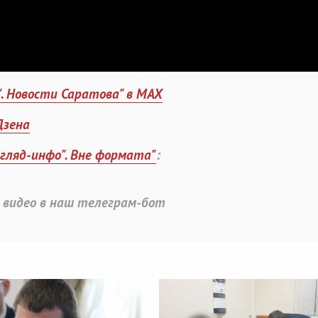
". Новости Саратова" в MAX
Дзена
згляд-инфо". Вне формата"
:
 видео в наш телеграм-бот