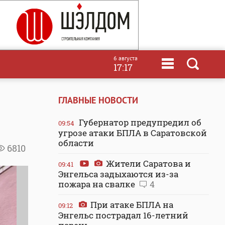
6 августа
17:17
ГЛАВНЫЕ НОВОСТИ
Губернатор предупредил об
09:54
угрозе атаки БПЛА в Саратовской
области
6810
Жители Саратова и
09:41
Энгельса задыхаются из-за
пожара на свалке
4
При атаке БПЛА на
09:12
Энгельс пострадал 16-летний