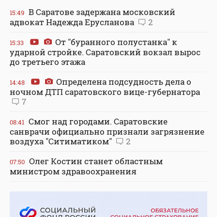
В Саратове задержана московский
15:49
адвокат Надежда Ерусланова
2
От "буранного полустанка" к
15:33
ударной стройке. Саратовский вокзал вырос
до третьего этажа
Определена подсудность дела о
14:48
ночном ДТП саратовского вице-губернатора
7
Смог над городами. Саратовские
08:41
санврачи официально признали загрязнение
воздуха "Ситиматиком"
2
Олег Костин станет областным
07:50
министром здравоохранения