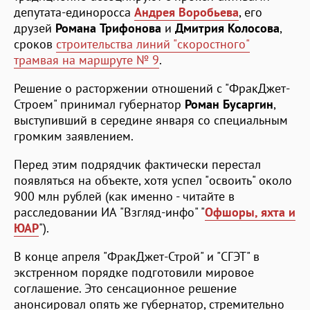
депутата-единоросса
Андрея Воробьева
, его
друзей
Романа Трифонова
и
Дмитрия Колосова
,
сроков
строительства линий "скоростного"
трамвая на маршруте № 9
.
Решение о расторжении отношений с "ФракДжет-
Строем" принимал губернатор
Роман Бусаргин
,
выступивший в середине января со специальным
громким заявлением.
Перед этим подрядчик фактически перестал
появляться на объекте, хотя успел "освоить" около
900 млн рублей (как именно - читайте в
расследовании ИА "Взгляд-инфо" "
Офшоры, яхта и
ЮАР
").
В конце апреля "ФракДжет-Строй" и "СГЭТ" в
экстренном порядке подготовили мировое
соглашение. Это сенсационное решение
анонсировал опять же губернатор, стремительно