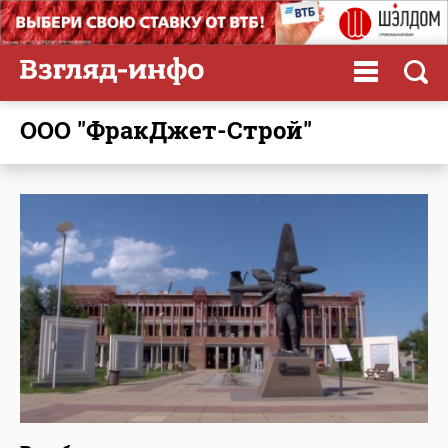
ООО "ФракДжет-Строй"