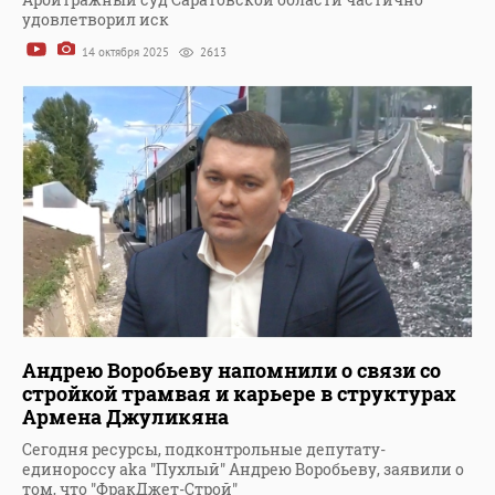
удовлетворил иск
14 октября 2025
2613
Андрею Воробьеву напомнили о связи со
стройкой трамвая и карьере в структурах
Армена Джуликяна
Сегодня ресурсы, подконтрольные депутату-
единороссу aka "Пухлый" Андрею Воробьеву, заявили о
том, что "ФракДжет-Строй"