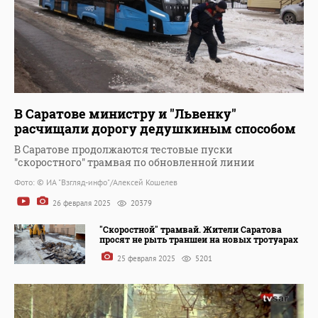
В Саратове министру и "Львенку"
расчищали дорогу дедушкиным способом
В Саратове продолжаются тестовые пуски
"скоростного" трамвая по обновленной линии
Фото: © ИА "Взгляд-инфо"/Алексей Кошелев
26 февраля 2025
20379
"Скоростной" трамвай. Жители Саратова
просят не рыть траншеи на новых тротуарах
25 февраля 2025
5201